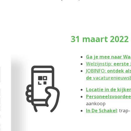
31 maart 2022
Ga je mee naar
Waa
Welzijnstip:
eerste 
JOBINFO:
ontdek al
de
vacaturenieuwsb
Locatie in de kijke
Personeelsvoordee
aankoop
In De Schakel
: trap