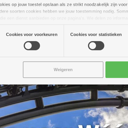
ies op jouw toestel opslaan als ze strikt noodzakelijk zijn voor 
andere soorten cookies hebben we jouw toestemming nodig. Som
n die een dienst aanbieden op onze pagina's. We delen zo informa
n onze site voor social media, advertenties en analyse. Deze p
atie die je aan hen verstrekte.
Cookies voor voorkeuren
Cookies voor statistieken
Weigeren