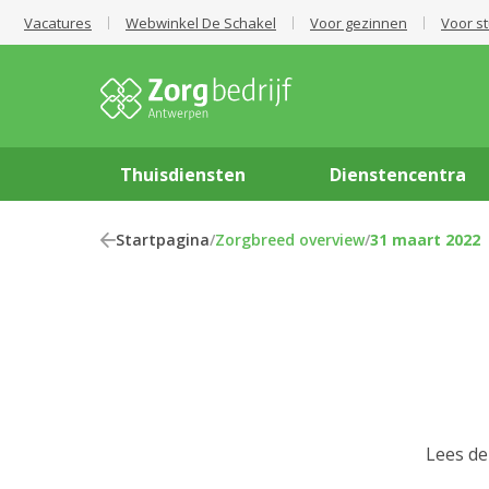
Vacatures
Webwinkel De Schakel
Voor gezinnen
Voor s
Thuisdiensten
Dienstencentra
Startpagina
/
Zorgbreed overview
/
31 maart 2022
Lees de