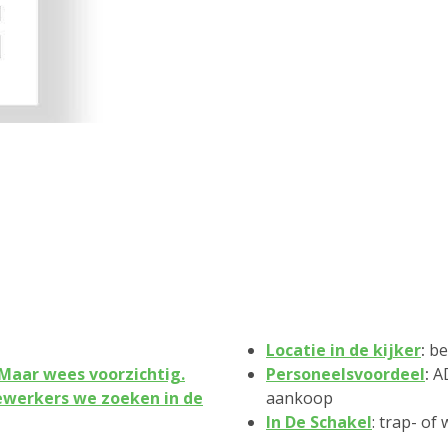
Locatie in de kijker
:
be
 Maar wees voorzichtig.
Personeelsvoordeel
:
A
ewerkers we zoeken in de
aankoop
In De Schakel
: trap- o