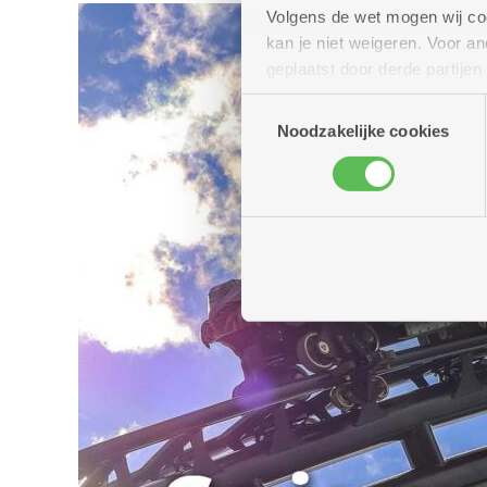
Volgens de wet mogen wij cook
kan je niet weigeren. Voor 
geplaatst door derde partije
(geanonimiseerd) gebruik va
Toestemmingsselectie
combineren met andere inform
Noodzakelijke cookies