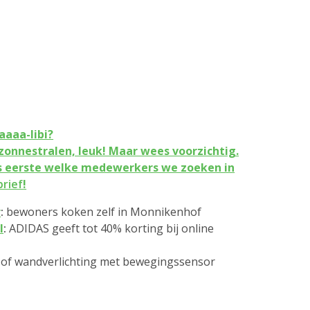
aaa-libi?
zonnestralen, leuk! Maar wees voorzichtig.
s eerste welke medewerkers we zoeken in
rief
!
r
:
bewoners koken zelf in Monnikenhof
l
:
ADIDAS geeft tot 40% korting bij online
- of wandverlichting met bewegingssensor