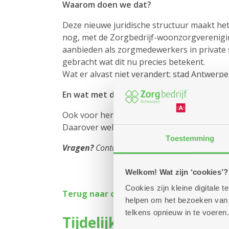
Waarom doen we dat?
Deze nieuwe juridische structuur maakt het
nog, met de Zorgbedrijf-woonzorgverenigin
aanbieden als zorgmedewerkers in private s
gebracht wat dit nu precies betekent.
Wat er alvast niet verandert: stad Antwer
En wat met de niet-zorgmedewerkers?
Ook voor hen wil Zorgbedrijf Antwerpen de
Daarover weldra meer nieuws.
Toestemming
Vragen?
Contacteer het medewerkerscontactcen
Welkom! Wat zijn ‘cookies’?
Cookies zijn kleine digitale
Terug naar overzicht
helpen om het bezoeken van w
telkens opnieuw in te voeren.
Tijdelijke schorsing Lo