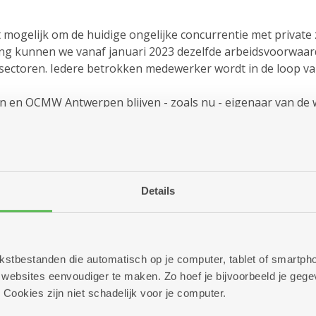
 mogelijk om de huidige ongelijke concurrentie met private
g kunnen we vanaf januari 2023 dezelfde arbeidsvoorwaard
ectoren. Iedere betrokken medewerker wordt in de loop van
pen en OCMW Antwerpen blijven - zoals nu - eigenaar van de
 arbeidsvoorwaarden verbeteren door op zoek te gaan naar 
Details
ter op mcc@zorgbedrijf.be of 03 431 90 00 (of via een digitale
 tekstbestanden die automatisch op je computer, tablet of smart
ebsites eenvoudiger te maken. Zo hoef je bijvoorbeeld je gegev
 Cookies zijn niet schadelijk voor je computer.
zanahof