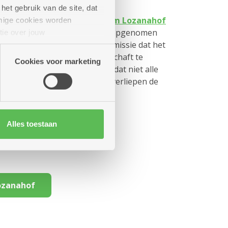
het gebruik van de site, dat
kenning van
woonzorgcentrum Lozanahof
mige cookies worden
 dat er geen nieuwe bewoners opgenomen
tie over jouw
e uitspraak van de adviescommissie dat het
artners kunnen deze gegevens
elijk duidelijkheid dient verschaft te
Cookies voor marketing
die noodzaak tot dialoog, omdat niet alle
p zelf geweigerd. Tot nu toe verliepen de
 lees je hier:
Alles toestaan
ozanahof