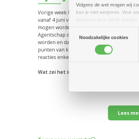
Volgens de wet mogen wij cook
Vorige week kreeg Zorgbedrijf Antwerpen
kan je niet weigeren. Voor 
vanaf 4 juni voor 6 maanden geschorst za
geplaatst door derde partije
mogen worden gedurende die periode. In de
(geanonimiseerd) gebruik va
Toestemmingsselectie
Agentschap deze beslissing juridisch gezie
combineren met andere inform
Noodzakelijke cookies
worden en dat beide partijen in dialoog di
punten van kritiek kloppen. Toch werd iede
reacties enkel via de pers, wat we betreuren
Wat zei het inspectierapport van Agents
Lees me