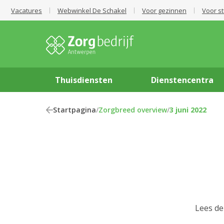
Vacatures
Webwinkel De Schakel
Voor gezinnen
Voor s
Thuisdiensten
Dienstencentra
Startpagina
/
Zorgbreed overview
/
3 juni 2022
Lees de