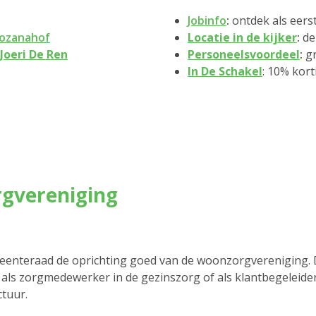
Jobinfo
:
ontdek als eers
Lozanahof
Locatie in de kijker
:
de
Joeri De Ren
Personeelsvoordeel
:
gr
In De Schakel
: 10% kor
rgvereniging
nteraad de oprichting goed van de woonzorgvereniging. Dat
ls zorgmedewerker in de gezinszorg of als klantbegeleide
ctuur.