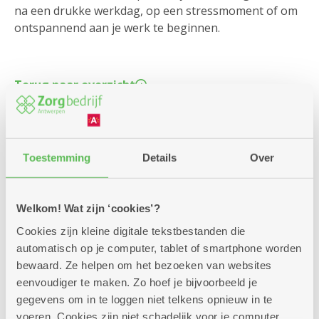
na een drukke werkdag, op een stressmoment of om
ontspannend aan je werk te beginnen.
Terug naar overzicht
Locatie in de kijker
Toestemming
Details
Over
Riksjaweek in Lichtenberg
Yannick, ergotherapeut van woonzorgcentrum
Welkom! Wat zijn ‘cookies’?
Lichtenberg in Hoboken: "De verschillende riksja's van
het Zorgbedrijf zijn naar hier gebracht, zodat we deze
Cookies zijn kleine digitale tekstbestanden die
week elke dag eropuit konden. De bewoners die
automatisch op je computer, tablet of smartphone worden
wilden, konden zich opgeven voor een daguitstap. We
bewaard. Ze helpen om het bezoeken van websites
zorgden ervoor dat mensen van alle afdelingen de
eenvoudiger te maken. Zo hoef je bijvoorbeeld je
kans kregen. Drie sportieve collega's op de trappers
gegevens om in te loggen niet telkens opnieuw in te
en telkens zes bewoners in de riksja: een ijsje of frietje
voeren. Cookies zijn niet schadelijk voor je computer.