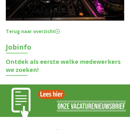
Terug naar overzicht
Jobinfo
Ontdek als eerste welke medewerkers
we zoeken!