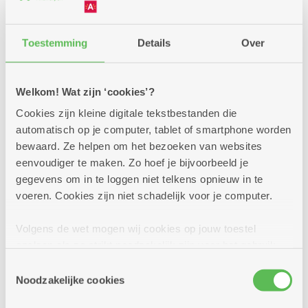
Terug naar overzicht
Toestemming
Details
Over
Welkom! Wat zijn ‘cookies’?
Cookies zijn kleine digitale tekstbestanden die
automatisch op je computer, tablet of smartphone worden
bewaard. Ze helpen om het bezoeken van websites
eenvoudiger te maken. Zo hoef je bijvoorbeeld je
gegevens om in te loggen niet telkens opnieuw in te
voeren. Cookies zijn niet schadelijk voor je computer.
Volgens de wet mogen wij cookies op jouw toestel
opslaan als ze strikt noodzakelijk zijn voor het gebruik
Naar de Facebookgroep voor
van de site, dat kan je niet weigeren. Voor andere soorten
Toestemmingsselectie
collega's
cookies hebben we jouw toestemming nodig. Sommige
Noodzakelijke cookies
cookies worden geplaatst door derde partijen die een
Doe mee, welkom!