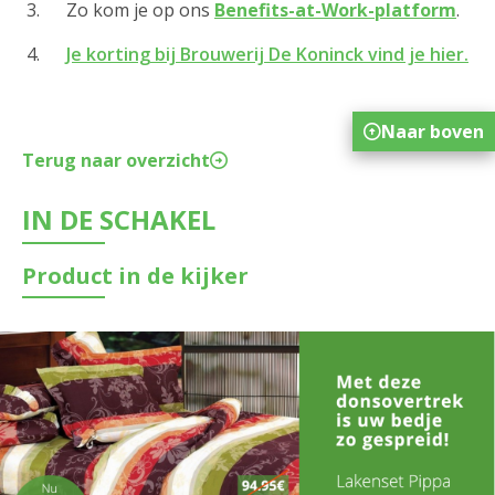
Zo kom je op ons
Benefits-at-Work-platform
.
Je korting bij Brouwerij De Koninck vind je hier
.
Naar boven
Terug naar overzicht
IN DE SCHAKEL
Product in de kijker