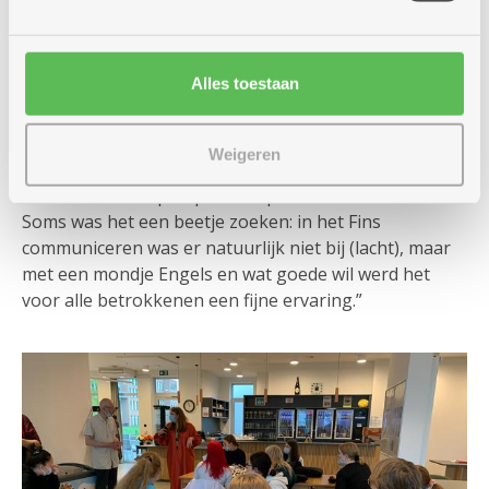
Ze zorgden voor een ruggensteuntje bij logistiek, in
de cafetaria en in diverse zorgunits. Verpleegkundige
Marc Van Bouwelen, die hen verwelkomde, blikt
Alles toestaan
tevreden terug: “Echte zorgtaken konden we hen niet
toevertrouwen, omdat ze daarin nog niet volleerd
waren, maar de jongeren staken graag een handje
Weigeren
toe, zoals bij het opdienen van maaltijden en het
klaarmaken van pompoensoep met de bewoners.
Soms was het een beetje zoeken: in het Fins
communiceren was er natuurlijk niet bij (lacht), maar
met een mondje Engels en wat goede wil werd het
voor alle betrokkenen een fijne ervaring.”