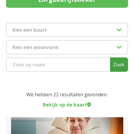
Kies een buurt
2018 Antwerpen
Kies een woonvorm
2040 Berendrecht
Dagverzorging
Zoek
2050 Antwerpen-Linkeroever
Kortverblijf
2060 Antwerpen
Zorgflat
We hebben 22 resultaten gevonden.
2100 Deurne
Bekijk op de kaart
Sluiten
2140 Borgerhout
Sluiten
2170 Merksem