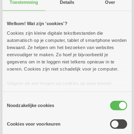
Toestemming
Details
Over
Welkom! Wat zijn ‘cookies’?
Cookies zijn kleine digitale tekstbestanden die
automatisch op je computer, tablet of smartphone worden
bewaard. Ze helpen om het bezoeken van websites
eenvoudiger te maken. Zo hoef je bijvoorbeeld je
gegevens om in te loggen niet telkens opnieuw in te
voeren. Cookies zijn niet schadelijk voor je computer.
Volgens de wet mogen wij cookies op jouw toestel
opslaan als ze strikt noodzakelijk zijn voor het gebruik
Woonzorgcentrum
van de site, dat kan je niet weigeren. Voor andere soorten
Toestemmingsselectie
Bloemenveld
cookies hebben we jouw toestemming nodig. Sommige
Noodzakelijke cookies
cookies worden geplaatst door derde partijen die een
dienst aanbieden op onze pagina's. We delen zo
Klaproosstraat 50 - 2610 Wilrijk
Cookies voor voorkeuren
informatie over jouw (geanonimiseerd) gebruik van onze
Bel 03 431 18 11
site voor social media, advertenties en analyse. Deze