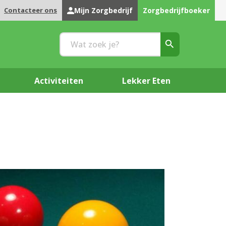
Contacteer ons
Mijn Zorgbedrijf
Zorgbedrijfboeker
Activiteiten
Lekker Eten