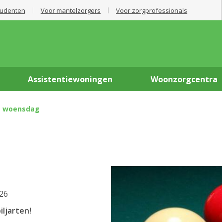
tudenten
Voor mantelzorgers
Voor zorgprofessionals
Assistentiewoningen
Woonzorgcentra
rt woensdag
26
iljarten!