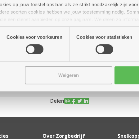
ies op jouw toestel opslaan als ze strikt noodzakelijk zijn voor 
andere soorten cookies hebben we jouw toestemming nodig. Som
n die een dienst aanbieden op onze pagina's. We delen zo informa
n onze site voor social media, advertenties en analyse. Deze p
ber
10.00 uur tot 17.00
atie die je aan hen verstrekte.
uur
Cookies voor voorkeuren
Cookies voor statistieken
Weigeren
Delen
ties
Over Zorgbedrijf
Snelkop