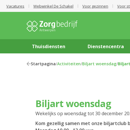
Vacatures
Webwinkel De Schakel
Voor gezinnen
Voor s
Thuisdiensten
Dienstencentra
Startpagina
/
Activiteiten
/
Biljart woensdag
/
Bilja
Biljart woensdag
Wekelijks op woensdag tot 30 december 20
Kom gezellig samen met onze biljartclub b