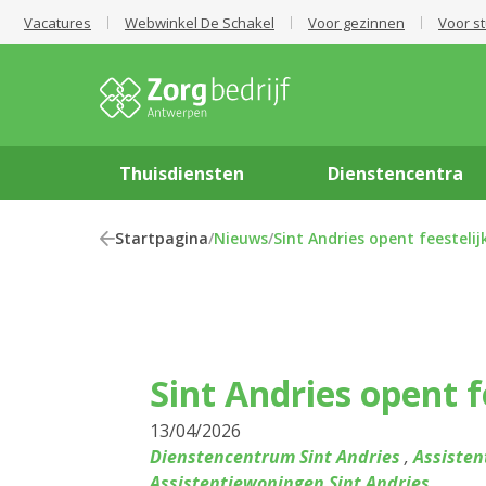
Vacatures
Webwinkel De Schakel
Voor gezinnen
Voor s
Thuisdiensten
Dienstencentra
Startpagina
/
Nieuws
/
Sint Andries opent feestelij
Sint Andries opent f
13/04/2026
Dienstencentrum Sint Andries
,
Assiste
Assistentiewoningen Sint Andries