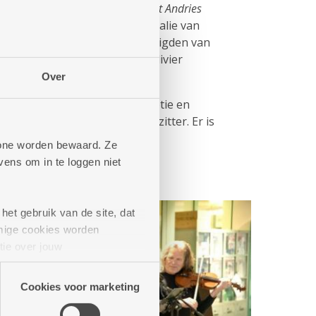
 en de buurtbistro
Kombine Sint Andries
digd in aanwezigheid van Nathalie van
edrijf Antwerpen en afgevaardigden van
ijf Antwerpen Anne Baré en Olivier
Over
rdt afgesloten met een receptie en
dt aangesneden door de voorzitter. Er is
t cava/mocktail voor iedereen.
phone worden bewaard. Ze
ens om in te loggen niet
het gebruik van de site, dat
mige cookies worden
tie over jouw
artners kunnen deze gegevens
Cookies voor marketing