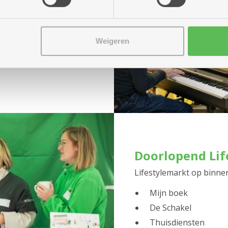
n piano trekt Steven de
pertoire. Zing met ons
Weigeren
Doorlopend Lif
Lifestylemarkt op binne
Mijn boek
De Schakel
Thuisdiensten