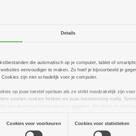
De assistentiewoningen
worden officieel ingehul
Baren, voorzitter Zorgb
de directie van Zorgbedr
Naeyaert.
Details
Het plechtige moment wo
feestgebak. De taart wor
een gratis stuk taart me
 tekstbestanden die automatisch op je computer, tablet of smart
ebsites eenvoudiger te maken. Zo hoef je bijvoorbeeld je gegev
 Cookies zijn niet schadelijk voor je computer.
ies op jouw toestel opslaan als ze strikt noodzakelijk zijn voor 
andere soorten cookies hebben we jouw toestemming nodig. Som
n die een dienst aanbieden op onze pagina's. We delen zo informa
n onze site voor social media, advertenties en analyse. Deze p
ries zingt met
atie die je aan hen verstrekte.
Cookies voor voorkeuren
Cookies voor statistieken