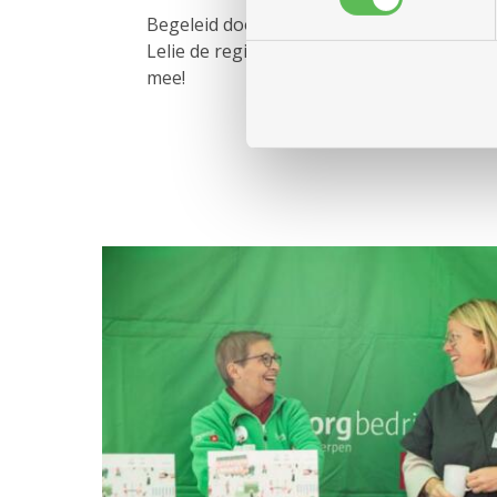
Begeleid door zijn muzikanten met viool e
Lelie de registers open met een vrolijk re
mee!