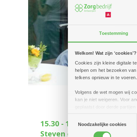
Toestemming
Welkom! Wat zijn ‘cookies’?
Cookies zijn kleine digitale
helpen om het bezoeken van w
telkens opnieuw in te voeren.
Volgens de wet mogen wij cook
kan je niet weigeren. Voor 
geplaatst door derde partije
(geanonimiseerd) gebruik va
Toestemmingsselectie
15.30 - 16.30 uur: Sint And
combineren met andere inform
Noodzakelijke cookies
Steven de Lelie