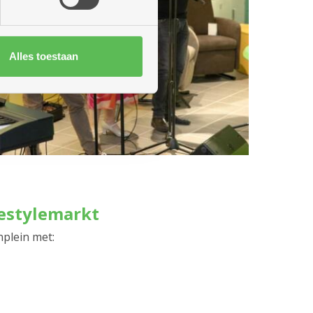
Alles toestaan
estylemarkt
nplein met: