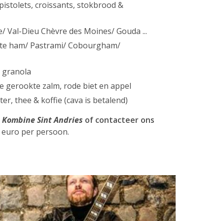
pistolets, croissants, stokbrood &
e/ Val-Dieu Chèvre des Moines/ Gouda ...
kte ham/ Pastrami/ Cobourgham/
& granola
de gerookte zalm, rode biet en appel
r, thee & koffie (cava is betalend)
n
Kombine Sint Andries
of contacteer ons
5 euro per persoon.