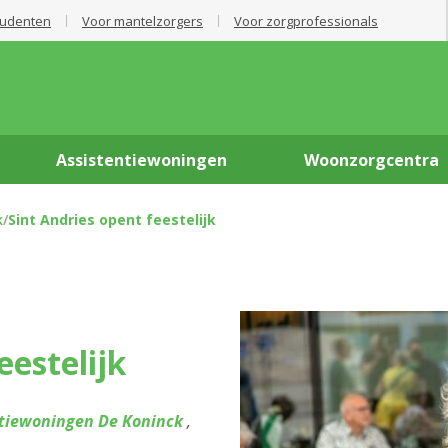
tudenten
Voor mantelzorgers
Voor zorgprofessionals
Assistentiewoningen
Woonzorgcentra
k
/
Sint Andries opent feestelijk
eestelijk
ntiewoningen De Koninck
,