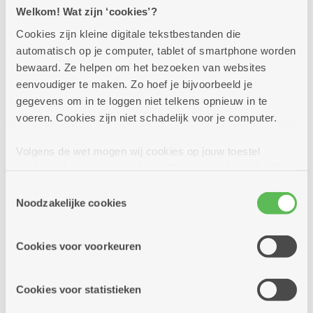
Welkom! Wat zijn ‘cookies’?
Bezoekers konden de sfeer op
het binnenplein opsnuiven vanuit een
Cookies zijn kleine digitale tekstbestanden die
heuse standstoel. Voor het jonge volkje was
automatisch op je computer, tablet of smartphone worden
er suikerspin.
bewaard. Ze helpen om het bezoeken van websites
In totaal kwamen er meer dan 250
eenvoudiger te maken. Zo hoef je bijvoorbeeld je
bezoekers langs tijdens dit openingsfeest.
gegevens om in te loggen niet telkens opnieuw in te
voeren. Cookies zijn niet schadelijk voor je computer.
Meer dan 70 geïnteresseerden kregen
een rondleiding in een flat
Volgens de wet mogen wij cookies op jouw toestel
opslaan als ze strikt noodzakelijk zijn voor het gebruik
van de site, dat kan je niet weigeren. Voor andere soorten
Toestemmingsselectie
cookies hebben we jouw toestemming nodig. Sommige
Noodzakelijke cookies
cookies worden geplaatst door derde partijen die een
dienst aanbieden op onze pagina's. We delen zo
Cookies voor voorkeuren
informatie over jouw (geanonimiseerd) gebruik van onze
site voor social media, advertenties en analyse. Deze
partners kunnen deze gegevens combineren met andere
Cookies voor statistieken
informatie die je aan hen verstrekte.