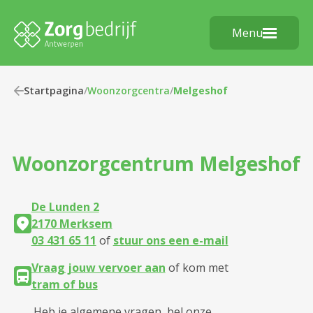
Menu
Startpagina
/
Woonzorgcentra
/
Melgeshof
Woonzorgcentrum
Melgeshof
De Lunden 2
2170 Merksem
03 431 65 11
of
stuur ons een e-mail
Vraag jouw vervoer aan
of kom met
tram of bus
Heb je algemene vragen, bel onze