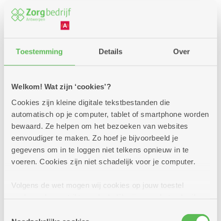
In ons woonzorgcentrum is er een moestuin en een
plantentuin. Het Te Boelaerpark vlakbij is een
aangename oase van groen.
Toestemming
Details
Over
Welkom! Wat zijn ‘cookies’?
Meer voordelen van onze woonzorgcentra
Cookies zijn kleine digitale tekstbestanden die
automatisch op je computer, tablet of smartphone worden
Goed om weten
bewaard. Ze helpen om het bezoeken van websites
eenvoudiger te maken. Zo hoef je bijvoorbeeld je
gegevens om in te loggen niet telkens opnieuw in te
Op deze site zijn ook
assistentiewoningen
en
dienst
voeren. Cookies zijn niet schadelijk voor je computer.
encentrum Boelaer
.
Volgens de wet mogen wij cookies op jouw toestel
opslaan als ze strikt noodzakelijk zijn voor het gebruik
van de site, dat kan je niet weigeren. Voor andere soorten
Toestemmingsselectie
Interesse in één van de
cookies hebben we jouw toestemming nodig. Sommige