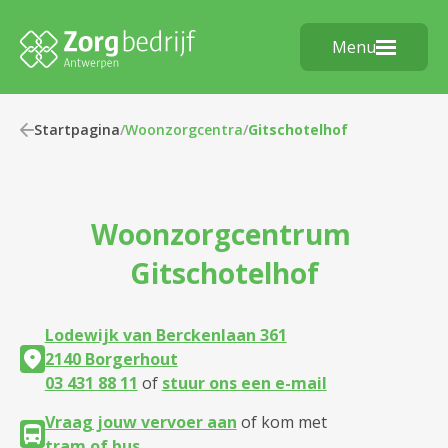
Menu
Startpagina
/
Woonzorgcentra
/
Gitschotelhof
Woonzorgcentrum
Gitschotelhof
Lodewijk van Berckenlaan 361
2140 Borgerhout
03 431 88 11
of
stuur ons een e-mail
Vraag jouw vervoer aan
of kom met
tram of bus