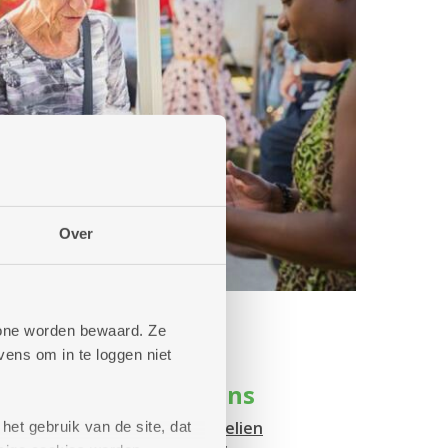
Over
phone worden bewaard. Ze
ens om in te loggen niet
r: muzikale optredens
eker het gratis optreden van
Celien
het gebruik van de site, dat