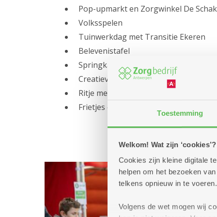
Pop-upmarkt en Zorgwinkel De Schak
Volksspelen
Tuinwerkdag met Transitie Ekeren
Belevenistafel
Springkasteel
Creatieve workshop
Ritje met riksja
Frietjes en smoutebollen ...
Toestemming
Welkom! Wat zijn ‘cookies’?
Cookies zijn kleine digitale
helpen om het bezoeken van w
telkens opnieuw in te voeren.
Volgens de wet mogen wij cook