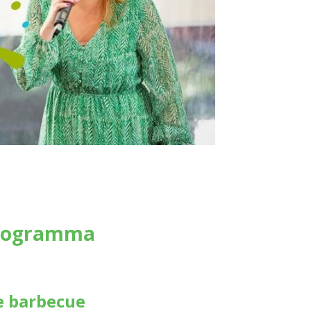
tprogramma
e barbecue