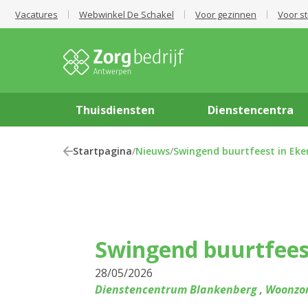
Vacatures
Webwinkel De Schakel
Voor gezinnen
Voor s
Thuisdiensten
Dienstencentra
Startpagina
/
Nieuws
/
Swingend buurtfeest in Eke
Swingend buurtfees
28/05/2026
Dienstencentrum Blankenberg
,
Woonzor