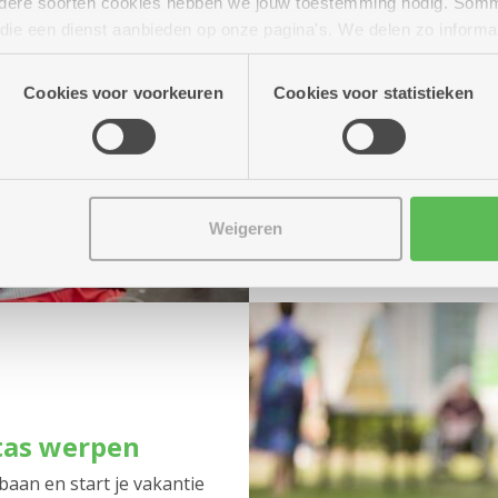
Hermans
niet, zij b
andere soorten cookies hebben we jouw toestemming nodig. Som
repertoires.
n die een dienst aanbieden op onze pagina's. We delen zo informa
n onze site voor social media, advertenties en analyse. Deze p
Bij mooi
atie die je aan hen verstrekte.
Cookies voor voorkeuren
Cookies voor statistieken
tuin, bij
woonzor
Van 14 tot 17 uur:
I
Dessel
voor muzikaa
Weigeren
tas werpen
aan en start je vakantie