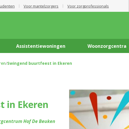
tudenten
Voor mantelzorgers
Voor zorgprofessionals
Assistentiewoningen
Woonzorgcentra
ren
/
Swingend buurtfeest in Ekeren
t in Ekeren
gcentrum Hof De Beuken