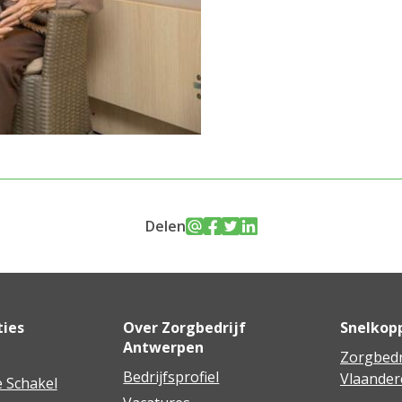
Delen
ties
Over Zorgbedrijf
Snelkop
Antwerpen
Zorgbedr
Bedrijfsprofiel
Vlaander
 Schakel