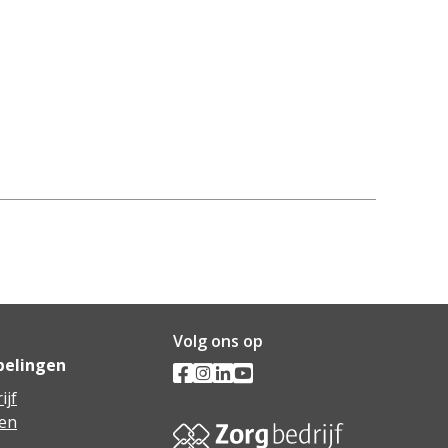
Volg ons op
pelingen
ijf
en