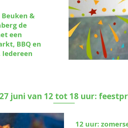
 Beuken &
berg de
et een
arkt, BBQ en
 Iedereen
27 juni van 12 tot 18 uur: fees
12 uur: zomers