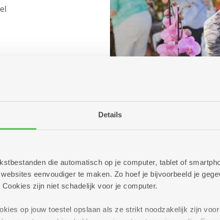
el
Details
(c) Koen Bauters
 tekstbestanden die automatisch op je computer, tablet of smart
ebsites eenvoudiger te maken. Zo hoef je bijvoorbeeld je gegev
 Cookies zijn niet schadelijk voor je computer.
Vanaf 14.30 uu
Om 14.30 uur:
Mis z
ies op jouw toestel opslaan als ze strikt noodzakelijk zijn voor 