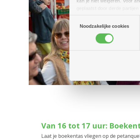
kan je niet weigeren. Voor 
geplaatst door derde partije
(geanonimiseerd) gebruik va
Toestemmingsselectie
combineren met andere inform
Noodzakelijke cookies
Van 16 tot 17 uur: Boeken
Laat je boekentas vliegen op de petanqueb