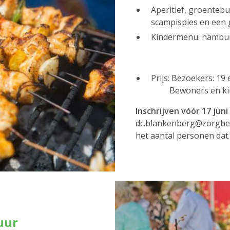
Aperitief, groenteb
scampispies en een g
Kindermenu: hambur
Prijs: Bezoekers: 19
Bewoners en kinde
Inschrijven vóór 17 juni
dc.blankenberg@zorgbedr
het aantal personen dat
uur