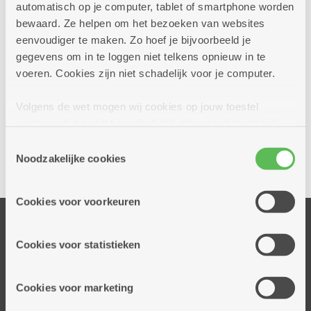
automatisch op je computer, tablet of smartphone worden
bewaard. Ze helpen om het bezoeken van websites
eenvoudiger te maken. Zo hoef je bijvoorbeeld je
gegevens om in te loggen niet telkens opnieuw in te
voeren. Cookies zijn niet schadelijk voor je computer.
Volgens de wet mogen wij cookies op jouw toestel
Ja, ik wil een afspraak bij dit dienstencentrum
opslaan als ze strikt noodzakelijk zijn voor het gebruik
van de site, dat kan je niet weigeren. Voor andere soorten
Toestemmingsselectie
cookies hebben we jouw toestemming nodig. Sommige
Noodzakelijke cookies
Delen
cookies worden geplaatst door derde partijen die een
dienst aanbieden op onze pagina's. We delen zo
Cookies voor voorkeuren
informatie over jouw (geanonimiseerd) gebruik van onze
Onze diensten
site voor social media, advertenties en analyse. Deze
partners kunnen deze gegevens combineren met andere
Thuisdiensten
Cookies voor statistieken
informatie die je aan hen verstrekte.
Dienstencentra
Assistentiewoningen
Cookies voor marketing
Woonzorgcentra