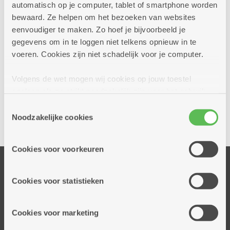
automatisch op je computer, tablet of smartphone worden
bewaard. Ze helpen om het bezoeken van websites
eenvoudiger te maken. Zo hoef je bijvoorbeeld je
gegevens om in te loggen niet telkens opnieuw in te
voeren. Cookies zijn niet schadelijk voor je computer.
Volgens de wet mogen wij cookies op jouw toestel
Ja, ik wil een afspraak bij dit dienstencentrum
opslaan als ze strikt noodzakelijk zijn voor het gebruik
van de site, dat kan je niet weigeren. Voor andere soorten
Toestemmingsselectie
cookies hebben we jouw toestemming nodig. Sommige
Noodzakelijke cookies
Delen
cookies worden geplaatst door derde partijen die een
dienst aanbieden op onze pagina's. We delen zo
Cookies voor voorkeuren
informatie over jouw (geanonimiseerd) gebruik van onze
Onze diensten
site voor social media, advertenties en analyse. Deze
partners kunnen deze gegevens combineren met andere
Thuisdiensten
Cookies voor statistieken
informatie die je aan hen verstrekte.
Dienstencentra
Assistentiewoningen
Cookies voor marketing
Woonzorgcentra