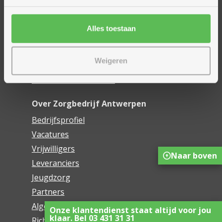
Financieel comfort
Mijn Zorgbedrijf
Alles toestaan
Onze innovaties
Weigeren
Mijn Boek
Webwinkel De Schakel
Over Zorgbedrijf Antwerpen
Bedrijfsprofiel
Vacatures
Vrijwilligers
Naar boven
Leveranciers
Jeugdzorg
Partners
Algemene voorwaarden
Onze klantendienst staat altijd voor jou
klaar. Bel 03 431 31 31
Richtlijnen voor het gebruik van sociale