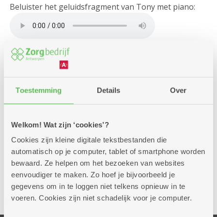
Beluister het geluidsfragment van Tony met piano:
De expo 'Lang zullen we leven' is geen gewone
fototentoonstelling. Ontdek de
beklijvende
portetten
van fotografe Greetje Van Buggenhout,
Toestemming
Details
Over
de
verrassende verhalen
erachter werden
opgetekend door journaliste/auteur Kristien In-'t-Ven.
Om het plaatje te vervolledigen, kan je
Welkom! Wat zijn ‘cookies’?
ook
audiofragmenten
beluisteren.
Cookies zijn kleine digitale tekstbestanden die
automatisch op je computer, tablet of smartphone worden
bewaard. Ze helpen om het bezoeken van websites
Bezoek de expo 'Lang zullen we leven'
eenvoudiger te maken. Zo hoef je bijvoorbeeld je
gegevens om in te loggen niet telkens opnieuw in te
Delen
voeren. Cookies zijn niet schadelijk voor je computer.