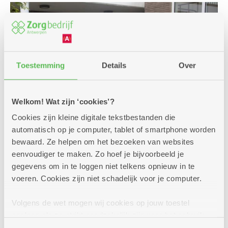
Toestemming
Details
Over
Welkom! Wat zijn ‘cookies’?
Cookies zijn kleine digitale tekstbestanden die
automatisch op je computer, tablet of smartphone worden
bewaard. Ze helpen om het bezoeken van websites
eenvoudiger te maken. Zo hoef je bijvoorbeeld je
Een premie of andere
gegevens om in te loggen niet telkens opnieuw in te
voeren. Cookies zijn niet schadelijk voor je computer.
financiële steun?
Voor jouw verplaatsingen met de auto, een bus,
Volgens de wet mogen wij cookies op jouw toestel
de trein zijn er enkele voordelige oplossingen.
opslaan als ze strikt noodzakelijk zijn voor het gebruik
Interesse of vragen? We helpen je graag bij jouw
van de site, dat kan je niet weigeren. Voor andere soorten