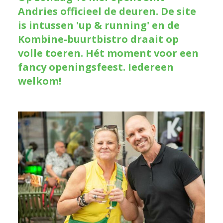
Andries officieel de deuren. De site
is intussen 'up & running' en de
Kombine-buurtbistro draait op
volle toeren. Hét moment voor een
fancy openingsfeest. Iedereen
welkom!