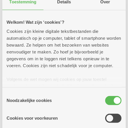
Toestemming
Details
Over
Welkom! Wat zijn ‘cookies’?
Cookies zijn kleine digitale tekstbestanden die
automatisch op je computer, tablet of smartphone worden
bewaard. Ze helpen om het bezoeken van websites
eenvoudiger te maken. Zo hoef je bijvoorbeeld je
gegevens om in te loggen niet telkens opnieuw in te
voeren. Cookies zijn niet schadelijk voor je computer.
Volgens de wet mogen wij cookies op jouw toestel
opslaan als ze strikt noodzakelijk zijn voor het gebruik
15.30 - 16.30 uur: Sint Andries zingt met
van de site, dat kan je niet weigeren. Voor andere soorten
Toestemmingsselectie
cookies hebben we jouw toestemming nodig. Sommige
Steven de Lelie
Noodzakelijke cookies
cookies worden geplaatst door derde partijen die een
Begeleid door zijn muzikanten met viool en piano
dienst aanbieden op onze pagina's. We delen zo
trekt Steven de Lelie de registers open met een vrolijk
Cookies voor voorkeuren
informatie over jouw (geanonimiseerd) gebruik van onze
repertoire. Zing met ons mee!
site voor social media, advertenties en analyse. Deze