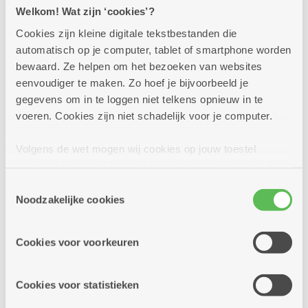
Welkom! Wat zijn ‘cookies’?
Bezoekers konden de sfeer op
het binnenplein opsnuiven vanuit een
Cookies zijn kleine digitale tekstbestanden die
heuse standstoel. Voor het jonge volkje was
automatisch op je computer, tablet of smartphone worden
er suikerspin.
bewaard. Ze helpen om het bezoeken van websites
In totaal kwamen er meer dan 250
eenvoudiger te maken. Zo hoef je bijvoorbeeld je
bezoekers langs tijdens dit openingsfeest.
gegevens om in te loggen niet telkens opnieuw in te
voeren. Cookies zijn niet schadelijk voor je computer.
Meer dan 70 geïnteresseerden kregen
een rondleiding in een flat
Volgens de wet mogen wij cookies op jouw toestel
opslaan als ze strikt noodzakelijk zijn voor het gebruik
van de site, dat kan je niet weigeren. Voor andere soorten
Toestemmingsselectie
cookies hebben we jouw toestemming nodig. Sommige
Noodzakelijke cookies
cookies worden geplaatst door derde partijen die een
dienst aanbieden op onze pagina's. We delen zo
Cookies voor voorkeuren
informatie over jouw (geanonimiseerd) gebruik van onze
site voor social media, advertenties en analyse. Deze
partners kunnen deze gegevens combineren met andere
Cookies voor statistieken
informatie die je aan hen verstrekte.