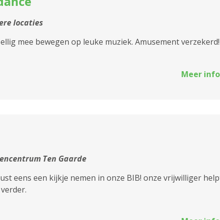
dance
2170 Merksem
re locaties
2180 Ekeren
ellig mee bewegen op leuke muziek. Amusement verzekerd!
2600 Berchem
2610 Wilrijk
Meer info
2660 Hoboken
2950 Kapellen
tencentrum Ten Gaarde
st eens een kijkje nemen in onze BIB! onze vrijwilliger help
 verder.