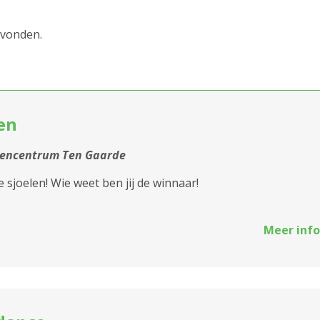
2000 Antwerpen
evonden.
2018 Antwerpen
2020 Antwerpen
en
2030 Antwerpen
st
2040 Berendrecht
tencentrum Ten Gaarde
Sluiten
sjoelen! Wie weet ben jij de winnaar!
2050 Antwerpen-
Linkeroever
Meer info
2060 Antwerpen
2100 Antwerpen
2140 Borgerhout