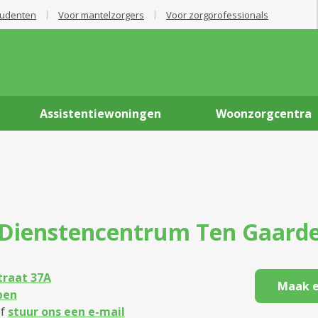
tudenten
Voor mantelzorgers
Voor zorgprofessionals
Assistentiewoningen
Woonzorgcentra
Dienstencentrum
Ten Gaard
raat 37A
Maak e
pen
f
stuur ons een e-mail