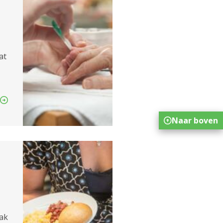
at
Naar boven
aak