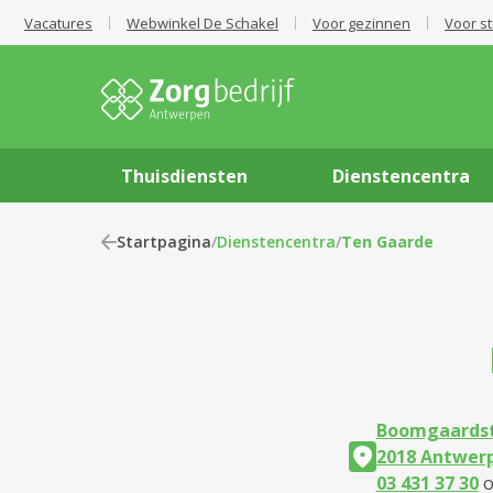
Vacatures
Webwinkel De Schakel
Voor gezinnen
Voor s
Thuisdiensten
Dienstencentra
Startpagina
/
Dienstencentra
/
Ten Gaarde
Boomgaardst
2018 Antwer
03 431 37 30
o