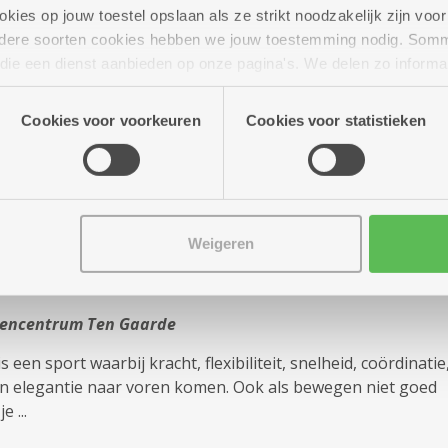
ies op jouw toestel opslaan als ze strikt noodzakelijk zijn voor 
tencentrum Ten Gaarde
andere soorten cookies hebben we jouw toestemming nodig. Som
graag kans maken om een mooie prijs te winnen? Neem dan
n die een dienst aanbieden op onze pagina's. We delen zo informa
el aan onze Bingo in DC Ten Gaarde.
n onze site voor social media, advertenties en analyse. Deze p
atie die je aan hen verstrekte.
Cookies voor voorkeuren
Cookies voor statistieken
Meer info
Weigeren
lTurnen
tencentrum Ten Gaarde
 een sport waarbij kracht, flexibiliteit, snelheid, coördinatie
n elegantie naar voren komen. Ook als bewegen niet goed
e ...