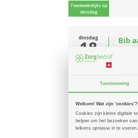
Tweewekelijks op
dinsdag
dinsdag
Bib a
18
Diens
augustus
14u
Je maakt
-
informat
16u
Toestemming
Tweewekelijks op
Welkom! Wat zijn ‘cookies’?
dinsdag
Cookies zijn kleine digitale
helpen om het bezoeken van w
telkens opnieuw in te voeren.
Bing
dinsdag