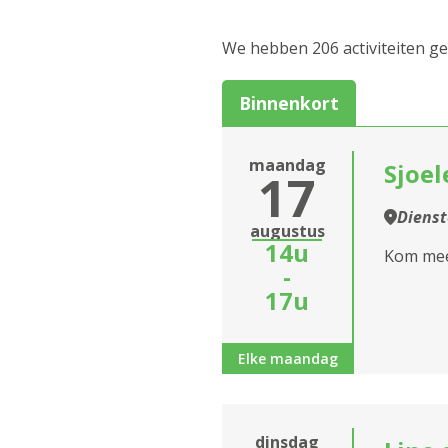
Cursus en workshop
We hebben 206 activiteiten g
Eropuit
Binnenkort
Informatiesessie
assistentiewoningen
maandag
Sjoel
17
Zitdagen klantendien
Diens
Sluiten
augustus
14u
Kom mee 
-
17u
Elke maandag
dinsdag