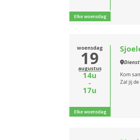
Elke woensdag
Sjoel
woensdag
19
Diens
augustus
14u
Kom same
-
Zal jij d
17u
Elke woensdag