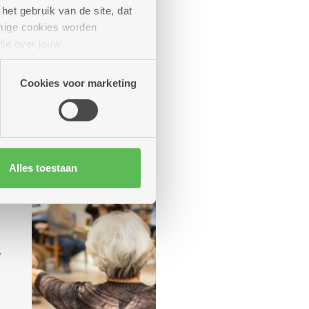
het gebruik van de site, dat
mige cookies worden
tie over jouw
artners kunnen deze gegevens
Cookies voor marketing
Alles toestaan
,