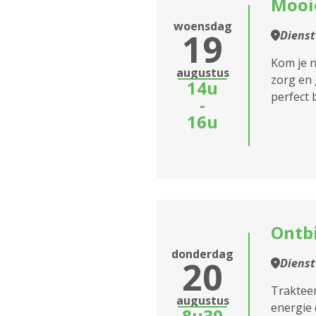
Mooie
woensdag
19
Diens
Kom je n
augustus
zorg en 
14u
perfect bi
-
16u
Ontbi
donderdag
20
Diens
Trakteer
augustus
energie 
8u30