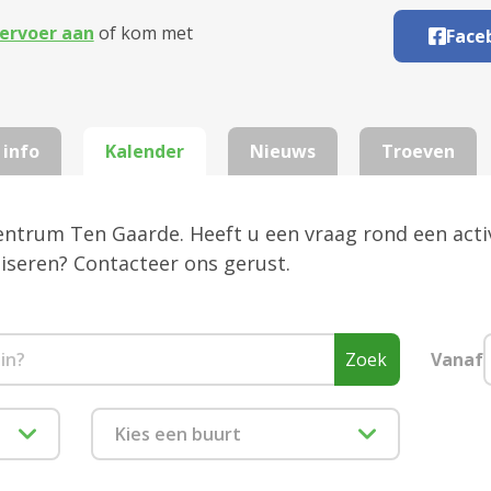
ervoer aan
of kom met
Face
 info
Kalender
Nieuws
Troeven
centrum Ten Gaarde. Heeft u een vraag rond een activ
aniseren? Contacteer ons gerust.
Zoek
Vanaf
Kies een buurt
1880 Kapelle-op-den-Bos