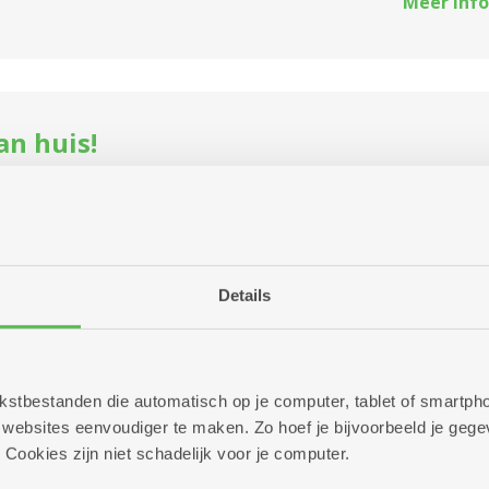
Meer info
an huis!
tencentrum Ten Gaarde
 een afspraak met Gerda, zij komt dan bij jou thuis, om mee
ie te geven over deze zien van de bibliotheek Antwerpen.
Details
Meer info
 tekstbestanden die automatisch op je computer, tablet of smart
ebsites eenvoudiger te maken. Zo hoef je bijvoorbeeld je gegev
 Cookies zijn niet schadelijk voor je computer.
o