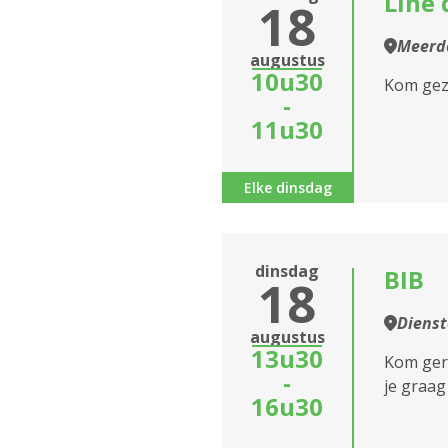
Line 
18
Meerde
augustus
10u30
Kom gez
-
11u30
Elke dinsdag
dinsdag
BIB
18
Diens
augustus
13u30
Kom geru
-
je graag
16u30