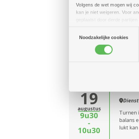
18
Volgens de wet mogen wij cook
Diens
kan je niet weigeren. Voor 
Wil je 
augustus
geplaatst door derde partije
14u
zeker de
(geanonimiseerd) gebruik va
Toestemmingsselectie
-
combineren met andere inform
Noodzakelijke cookies
16u
Stoe
woensdag
19
Diens
augustus
Turnen is
9u30
balans e
-
lukt kan j
10u30