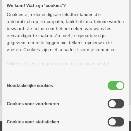
Praktisch
Welkom! Wat zijn ‘cookies’?
Cookies zijn kleine digitale tekstbestanden die
automatisch op je computer, tablet of smartphone worden
Wekelijks op woensdag tot 31
14.00 uur tot
bewaard. Ze helpen om het bezoeken van websites
december 2026
17.00 uur
eenvoudiger te maken. Zo hoef je bijvoorbeeld je
Gratis
gegevens om in te loggen niet telkens opnieuw in te
voeren. Cookies zijn niet schadelijk voor je computer.
Reserveer vervoer
Volgens de wet mogen wij cookies op jouw toestel
opslaan als ze strikt noodzakelijk zijn voor het gebruik
Dienstencentrum Ten Gaarde
van de site, dat kan je niet weigeren. Voor andere soorten
Boomgaardstraat 37A
Toestemmingsselectie
cookies hebben we jouw toestemming nodig. Sommige
Noodzakelijke cookies
2018 Antwerpen
cookies worden geplaatst door derde partijen die een
dienst aanbieden op onze pagina's. We delen zo
Cookies voor voorkeuren
informatie over jouw (geanonimiseerd) gebruik van onze
Delen
site voor social media, advertenties en analyse. Deze
partners kunnen deze gegevens combineren met andere
Cookies voor statistieken
informatie die je aan hen verstrekte.