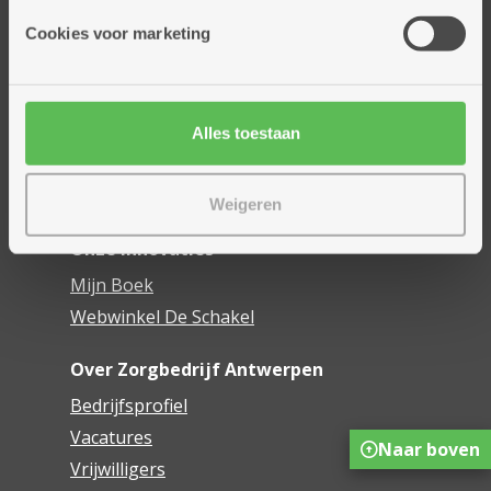
Onze diensten
Cookies voor marketing
Thuisdiensten
Dienstencentra
Assistentiewoningen
Woonzorgcentra
Alles toestaan
Financieel comfort
Mijn Zorgbedrijf
Weigeren
Onze innovaties
Mijn Boek
Webwinkel De Schakel
Over Zorgbedrijf Antwerpen
Bedrijfsprofiel
Vacatures
Naar boven
Vrijwilligers