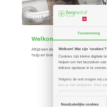
Toestemming
Welkom in het dienstenc
Altijd een dienstencentrum in uw buurt voo
Welkom! Wat zijn ‘cookies’?
hulp en boeiende activiteiten.
Cookies zijn kleine digitale
helpen om het bezoeken van w
telkens opnieuw in te voeren.
Volgens de wet mogen wij cook
kan je niet weigeren. Voor 
geplaatst door derde partije
(geanonimiseerd) gebruik va
Toestemmingsselectie
combineren met andere inform
Noodzakelijke cookies