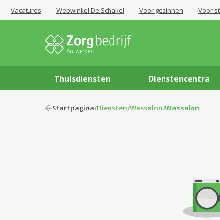
Vacatures
Webwinkel De Schakel
Voor gezinnen
Voor s
Thuisdiensten
Dienstencentra
Startpagina
/
Diensten
/
Wassalon
/
Wassalon