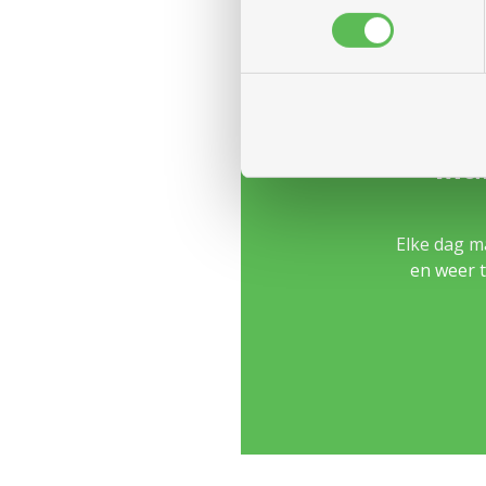
Mak
Elke dag m
en weer t