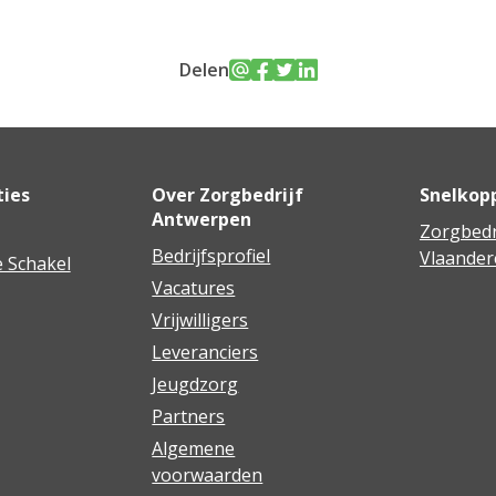
Delen
ties
Over Zorgbedrijf
Snelkop
Antwerpen
Zorgbedr
Bedrijfsprofiel
Vlaander
 Schakel
Vacatures
Vrijwilligers
Leveranciers
Jeugdzorg
Partners
Algemene
voorwaarden