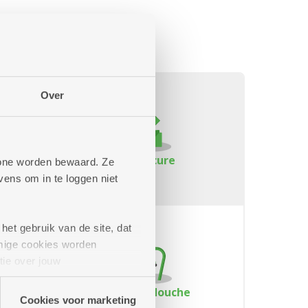
Over
Pedicure
phone worden bewaard. Ze
ens om in te loggen niet
het gebruik van de site, dat
mige cookies worden
tie over jouw
artners kunnen deze gegevens
Bad of douche
Cookies voor marketing