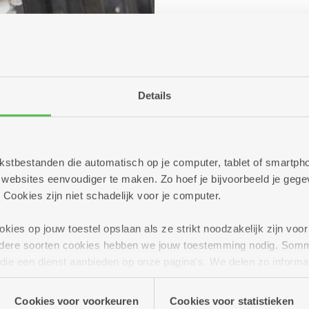
Details
entrum
r allerlei praktische
Poetshulp
 tekstbestanden die automatisch op je computer, tablet of smart
ebsites eenvoudiger te maken. Zo hoef je bijvoorbeeld je gegev
 Cookies zijn niet schadelijk voor je computer.
ies op jouw toestel opslaan als ze strikt noodzakelijk zijn voor 
andere soorten cookies hebben we jouw toestemming nodig. Som
n die een dienst aanbieden op onze pagina's. We delen zo informa
n onze site voor social media, advertenties en analyse. Deze p
Kapsalon
atie die je aan hen verstrekte.
Cookies voor voorkeuren
Cookies voor statistieken