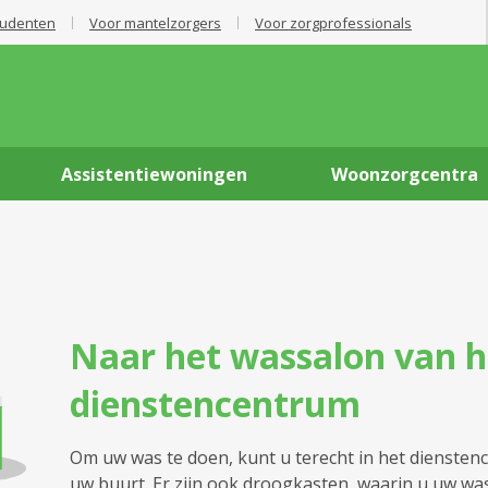
tudenten
Voor mantelzorgers
Voor zorgprofessionals
Assistentiewoningen
Woonzorgcentra
Naar het wassalon van h
dienstencentrum
Om uw was te doen, kunt u terecht in het diensten
uw buurt. Er zijn ook droogkasten, waarin u uw wa