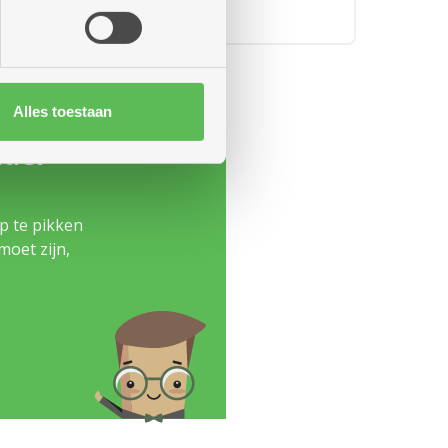
Alles toestaan
nder
p te pikken
moet zijn,