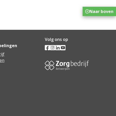
Naar boven
Volg ons op
pelingen
ijf
en