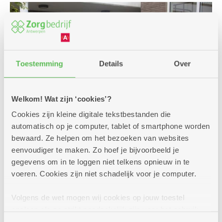
Toestemming
Details
Over
Welkom! Wat zijn ‘cookies’?
Cookies zijn kleine digitale tekstbestanden die
automatisch op je computer, tablet of smartphone worden
bewaard. Ze helpen om het bezoeken van websites
eenvoudiger te maken. Zo hoef je bijvoorbeeld je
Een premie of andere
gegevens om in te loggen niet telkens opnieuw in te
voeren. Cookies zijn niet schadelijk voor je computer.
financiële steun?
Voor jouw verplaatsingen met de auto, een bus,
Volgens de wet mogen wij cookies op jouw toestel
de trein zijn er enkele voordelige oplossingen.
opslaan als ze strikt noodzakelijk zijn voor het gebruik
Interesse of vragen? We helpen je graag bij jouw
van de site, dat kan je niet weigeren. Voor andere soorten