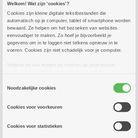
Welkom! Wat zijn ‘cookies’?
Meer info
Cookies zijn kleine digitale tekstbestanden die
automatisch op je computer, tablet of smartphone worden
bewaard. Ze helpen om het bezoeken van websites
vrijdag
eenvoudiger te maken. Zo hoef je bijvoorbeeld je
14u
21
gegevens om in te loggen niet telkens opnieuw in te
-
voeren. Cookies zijn niet schadelijk voor je computer.
16u
augustus
Volgens de wet mogen wij cookies op jouw toestel
opslaan als ze strikt noodzakelijk zijn voor het gebruik
Petanque
van de site, dat kan je niet weigeren. Voor andere soorten
Toestemmingsselectie
cookies hebben we jouw toestemming nodig. Sommige
Dienstencentrum Romanza
Noodzakelijke cookies
cookies worden geplaatst door derde partijen die een
Petanque bij DC Romanza: ontspannen spelen in
dienst aanbieden op onze pagina's. We delen zo
een rustige, groene omgeving. Fijn gezelschap,
Cookies voor voorkeuren
informatie over jouw (geanonimiseerd) gebruik van onze
veel plezier en een vleugje gezonde competitie.
site voor social media, advertenties en analyse. Deze
Iedereen...
partners kunnen deze gegevens combineren met andere
Cookies voor statistieken
informatie die je aan hen verstrekte.