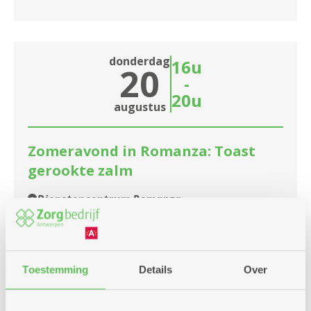
donderdag
16u
20
-
20u
augustus
Zomeravond in Romanza: Toast
gerookte zalm
Dienstencentrum Romanza
Zomeravond in Romanza: toast met fijne
gerookte zalm, fris afgewerkt en geserveerd met
een heerlijk slaatje. Perfect voor een zomerse
Toestemming
Details
Over
avond.