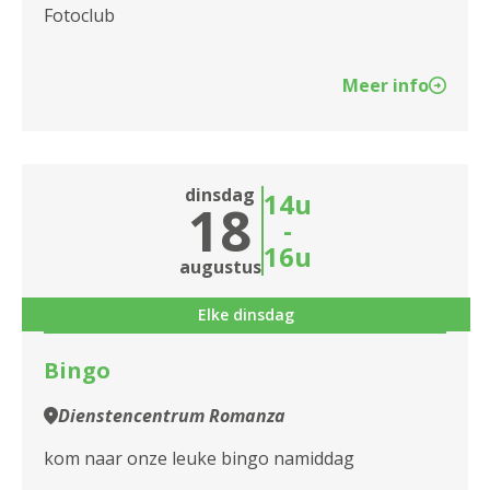
2140 Borgerhout
Fotoclub
2170 Merksem
Meer info
2180 Ekeren
2600 Berchem
dinsdag
14u
2610 Wilrijk
18
-
2660 Hoboken
16u
augustus
2950 Kapellen
Elke dinsdag
Bingo
Dienstencentrum Romanza
kom naar onze leuke bingo namiddag