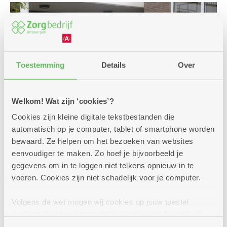
Toestemming
Details
Over
Welkom! Wat zijn ‘cookies’?
Cookies zijn kleine digitale tekstbestanden die
automatisch op je computer, tablet of smartphone worden
bewaard. Ze helpen om het bezoeken van websites
eenvoudiger te maken. Zo hoef je bijvoorbeeld je
Een premie of andere
gegevens om in te loggen niet telkens opnieuw in te
voeren. Cookies zijn niet schadelijk voor je computer.
financiële steun?
Voor jouw verplaatsingen met de auto, een bus,
Volgens de wet mogen wij cookies op jouw toestel
de trein zijn er enkele voordelige oplossingen.
opslaan als ze strikt noodzakelijk zijn voor het gebruik
Interesse of vragen? We helpen je graag bij jouw
van de site, dat kan je niet weigeren. Voor andere soorten