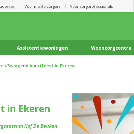
tudenten
Voor mantelzorgers
Voor zorgprofessionals
Assistentiewoningen
Woonzorgcentra
ren
/
Swingend buurtfeest in Ekeren
t in Ekeren
gcentrum Hof De Beuken