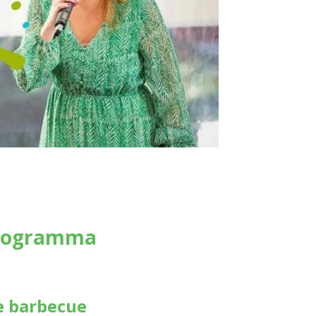
tprogramma
e barbecue