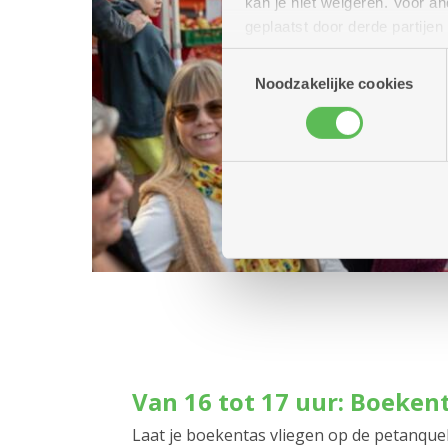
kan je niet weigeren. Voor 
geplaatst door derde partije
(geanonimiseerd) gebruik va
Toestemmingsselectie
combineren met andere inform
Noodzakelijke cookies
Van 16 tot 17 uur: Boeken
Laat je boekentas vliegen op de petanqueb