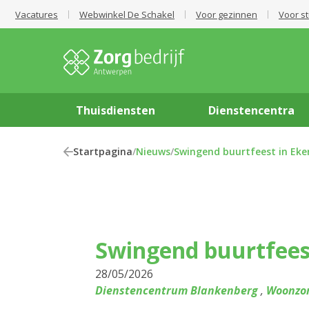
Vacatures
Webwinkel De Schakel
Voor gezinnen
Voor s
Thuisdiensten
Dienstencentra
Startpagina
/
Nieuws
/
Swingend buurtfeest in Eke
Swingend buurtfees
28/05/2026
Dienstencentrum Blankenberg
,
Woonzor