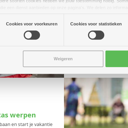
Hermans
niet, zij b
andere soorten cookies hebben we jouw toestemming nodig. Som
repertoires.
n die een dienst aanbieden op onze pagina's. We delen zo informa
n onze site voor social media, advertenties en analyse. Deze p
Bij mooi
atie die je aan hen verstrekte.
Cookies voor voorkeuren
Cookies voor statistieken
tuin, bij
woonzor
Van 14 tot 17 uur:
I
Dessel
voor muzikaa
Weigeren
tas werpen
aan en start je vakantie