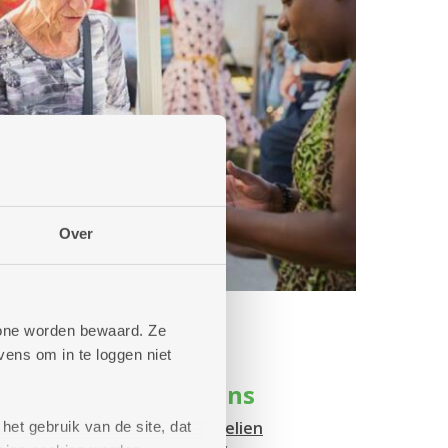
Over
phone worden bewaard. Ze
ens om in te loggen niet
r: muzikale optredens
eker het gratis optreden van
Celien
het gebruik van de site, dat