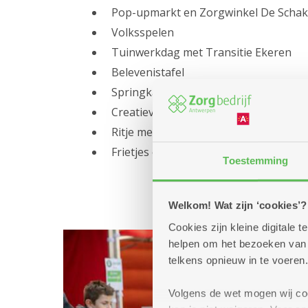
Pop-upmarkt en Zorgwinkel De Schak
Volksspelen
Tuinwerkdag met Transitie Ekeren
Belevenistafel
Springkasteel
Creatieve workshop
Ritje met riksja
Frietjes en smoutebollen ...
Toestemming
Welkom! Wat zijn ‘cookies’?
Cookies zijn kleine digitale
helpen om het bezoeken van w
telkens opnieuw in te voeren.
Volgens de wet mogen wij cook