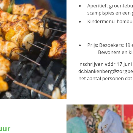
Aperitief, groenteb
scampispies en een g
Kindermenu: hambur
Prijs: Bezoekers: 19
Bewoners en kinde
Inschrijven vóór 17 juni
dc.blankenberg@zorgbedr
het aantal personen dat
uur