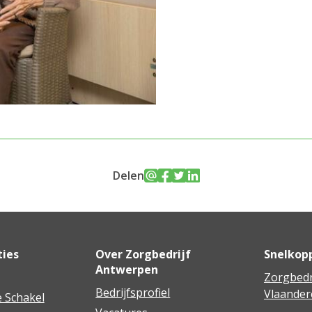
Delen
ties
Over Zorgbedrijf
Snelkop
Antwerpen
Zorgbedr
Bedrijfsprofiel
Vlaander
 Schakel