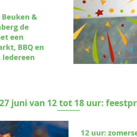
 Beuken &
berg de
et een
arkt, BBQ en
 Iedereen
27 juni van 12 tot 18 uur: fees
12 uur: zomers