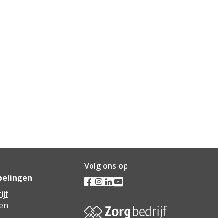
Volg ons op
pelingen
ijf
en