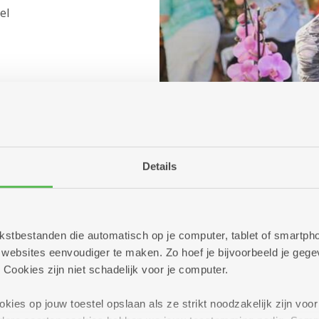
el
Details
(c) Koen Bauters
 tekstbestanden die automatisch op je computer, tablet of smart
ebsites eenvoudiger te maken. Zo hoef je bijvoorbeeld je gegev
 Cookies zijn niet schadelijk voor je computer.
Vanaf 14.30 uu
Om 14.30 uur:
Mis z
ies op jouw toestel opslaan als ze strikt noodzakelijk zijn voor 