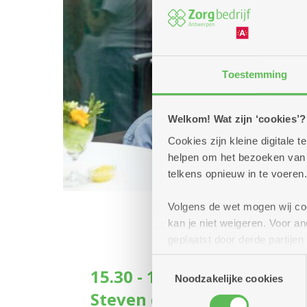
Toestemming
Welkom! Wat zijn ‘cookies’?
Cookies zijn kleine digitale
helpen om het bezoeken van w
telkens opnieuw in te voeren.
Volgens de wet mogen wij cook
kan je niet weigeren. Voor 
geplaatst door derde partije
(geanonimiseerd) gebruik va
Toestemmingsselectie
15.30 - 16.30 uur: Sint And
combineren met andere inform
Noodzakelijke cookies
Steven de Lelie