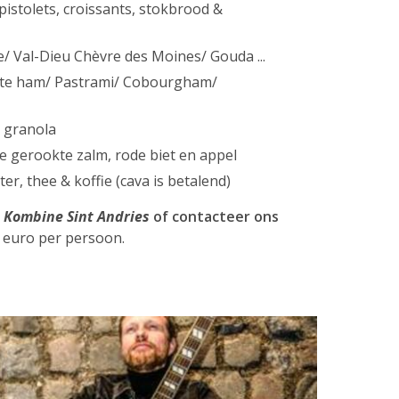
pistolets, croissants, stokbrood &
e/ Val-Dieu Chèvre des Moines/ Gouda ...
kte ham/ Pastrami/ Cobourgham/
& granola
de gerookte zalm, rode biet en appel
r, thee & koffie (cava is betalend)
n
Kombine Sint Andries
of contacteer ons
5 euro per persoon.