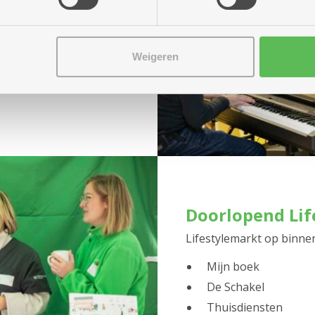
n piano trekt Steven de
pertoire. Zing met ons
Weigeren
Doorlopend Lif
Lifestylemarkt op binne
Mijn boek
De Schakel
Thuisdiensten