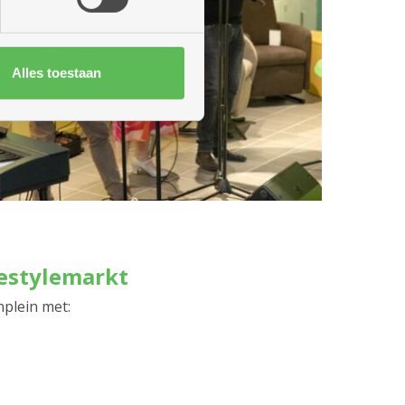
Alles toestaan
estylemarkt
nplein met: