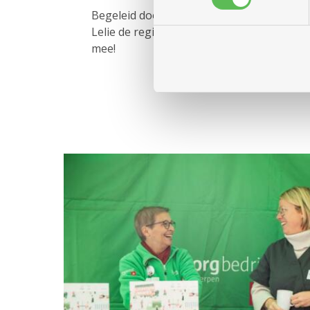
Begeleid door zijn muzikanten met viool e
Lelie de registers open met een vrolijk re
mee!