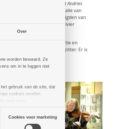
 en de buurtbistro
Kombine Sint Andries
digd in aanwezigheid van Nathalie van
edrijf Antwerpen en afgevaardigden van
ijf Antwerpen Anne Baré en Olivier
Over
rdt afgesloten met een receptie en
dt aangesneden door de voorzitter. Er is
t cava/mocktail voor iedereen.
phone worden bewaard. Ze
ens om in te loggen niet
het gebruik van de site, dat
mige cookies worden
tie over jouw
artners kunnen deze gegevens
Cookies voor marketing