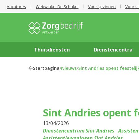
Vacatures
Webwinkel De Schakel
Voor gezinnen
Voor s
Thuisdiensten
Dienstencentra
Startpagina
/
Nieuws
/
Sint Andries opent feestelij
Sint Andries opent f
13/04/2026
Dienstencentrum Sint Andries
,
Assiste
Assistentiewoningen Sint Andries