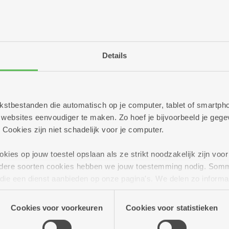
De assistentiewoningen
worden officieel ingehul
Baren, voorzitter Zorgb
de directie van Zorgbedr
Naeyaert.
Details
Het plechtige moment wo
feestgebak. De taart wor
een gratis stuk taart me
 tekstbestanden die automatisch op je computer, tablet of smart
ebsites eenvoudiger te maken. Zo hoef je bijvoorbeeld je gegev
 Cookies zijn niet schadelijk voor je computer.
ies op jouw toestel opslaan als ze strikt noodzakelijk zijn voor 
andere soorten cookies hebben we jouw toestemming nodig. Som
n die een dienst aanbieden op onze pagina's. We delen zo informa
n onze site voor social media, advertenties en analyse. Deze p
ries zingt met
atie die je aan hen verstrekte.
Cookies voor voorkeuren
Cookies voor statistieken