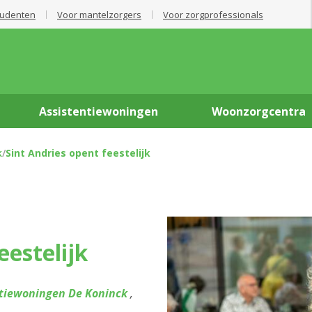
tudenten
Voor mantelzorgers
Voor zorgprofessionals
Assistentiewoningen
Woonzorgcentra
k
/
Sint Andries opent feestelijk
eestelijk
ntiewoningen De Koninck
,