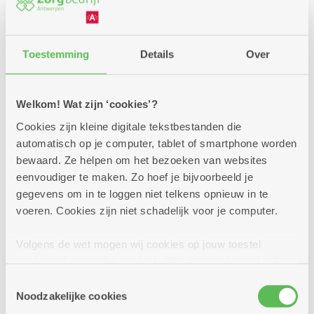
Toestemming
Details
Over
Ook graag wat hulp thuis?
Welkom! Wat zijn ‘cookies’?
In het dienstencentrum kunt u terecht voor
Cookies zijn kleine digitale tekstbestanden die
een lekkere maaltijd, ontspanning,
automatisch op je computer, tablet of smartphone worden
informatie ... en ook voor uw aanvraag
bewaard. Ze helpen om het bezoeken van websites
voor
thuisdiensten
. Dit zijn enkele van de
eenvoudiger te maken. Zo hoef je bijvoorbeeld je
vele mogelijkheden:
gegevens om in te loggen niet telkens opnieuw in te
voeren. Cookies zijn niet schadelijk voor je computer.
Volgens de wet mogen wij cookies op jouw toestel
opslaan als ze strikt noodzakelijk zijn voor het gebruik
van de site, dat kan je niet weigeren. Voor andere soorten
Toestemmingsselectie
cookies hebben we jouw toestemming nodig. Sommige
Noodzakelijke cookies
cookies worden geplaatst door derde partijen die een