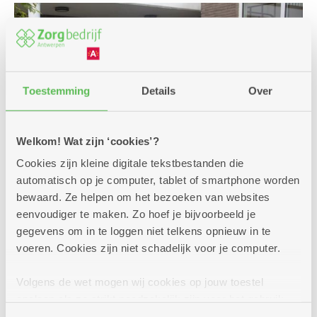
Toestemming
Details
Over
Welkom! Wat zijn ‘cookies’?
Cookies zijn kleine digitale tekstbestanden die
automatisch op je computer, tablet of smartphone worden
bewaard. Ze helpen om het bezoeken van websites
eenvoudiger te maken. Zo hoef je bijvoorbeeld je
Een premie of andere
gegevens om in te loggen niet telkens opnieuw in te
voeren. Cookies zijn niet schadelijk voor je computer.
financiële steun?
Voor jouw verplaatsingen met de auto, een bus,
Volgens de wet mogen wij cookies op jouw toestel
de trein zijn er enkele voordelige oplossingen.
opslaan als ze strikt noodzakelijk zijn voor het gebruik
Interesse of vragen? We helpen je graag bij jouw
van de site, dat kan je niet weigeren. Voor andere soorten