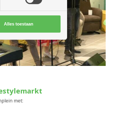
Alles toestaan
estylemarkt
nplein met: