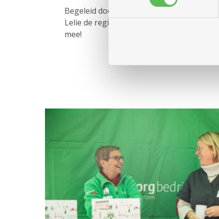
Begeleid door zijn muzikanten met viool e
Lelie de registers open met een vrolijk re
mee!