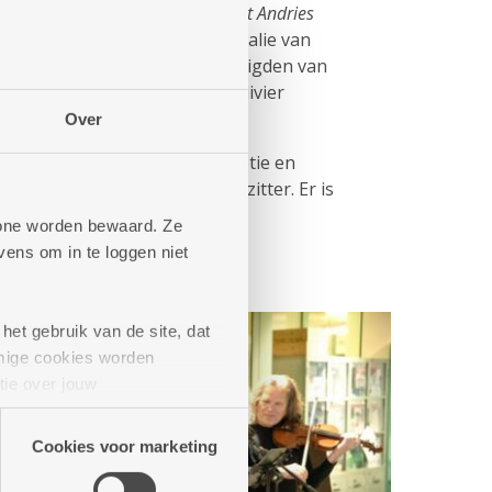
 en de buurtbistro
Kombine Sint Andries
digd in aanwezigheid van Nathalie van
edrijf Antwerpen en afgevaardigden van
ijf Antwerpen Anne Baré en Olivier
Over
rdt afgesloten met een receptie en
dt aangesneden door de voorzitter. Er is
t cava/mocktail voor iedereen.
phone worden bewaard. Ze
ens om in te loggen niet
het gebruik van de site, dat
mige cookies worden
tie over jouw
artners kunnen deze gegevens
Cookies voor marketing