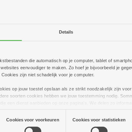
De assistentiewoningen
worden officieel ingehul
Baren, voorzitter Zorgb
de directie van Zorgbedr
Naeyaert.
Details
Het plechtige moment wo
feestgebak. De taart wor
een gratis stuk taart me
 tekstbestanden die automatisch op je computer, tablet of smart
ebsites eenvoudiger te maken. Zo hoef je bijvoorbeeld je gegev
 Cookies zijn niet schadelijk voor je computer.
ies op jouw toestel opslaan als ze strikt noodzakelijk zijn voor 
andere soorten cookies hebben we jouw toestemming nodig. Som
n die een dienst aanbieden op onze pagina's. We delen zo informa
n onze site voor social media, advertenties en analyse. Deze p
ries zingt met
atie die je aan hen verstrekte.
Cookies voor voorkeuren
Cookies voor statistieken