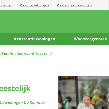
tudenten
Voor mantelzorgers
Voor zorgprofessionals
Assistentiewoningen
Woonzorgcentra
k
/
Sint Andries opent feestelijk
eestelijk
ntiewoningen De Koninck
,