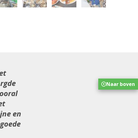
et
orgde
Naar boven
ooral
et
jne en
 goede