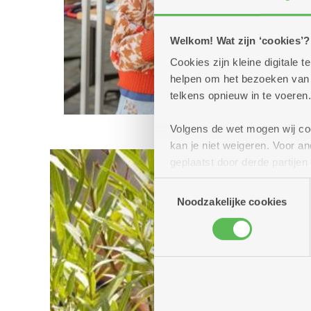
Welkom! Wat zijn ‘cookies’?
Cookies zijn kleine digitale
helpen om het bezoeken van w
telkens opnieuw in te voeren.
Volgens de wet mogen wij cook
kan je niet weigeren. Voor 
geplaatst door derde partije
(geanonimiseerd) gebruik va
Toestemmingsselectie
combineren met andere inform
Noodzakelijke cookies