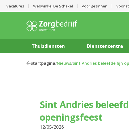
Vacatures
Webwinkel De Schakel
Voor gezinnen
Voor s
Thuisdiensten
Dienstencentra
Startpagina
/
Nieuws
/
Sint Andries beleefde fijn o
Sint Andries beleefd
openingsfeest
12/05/2026