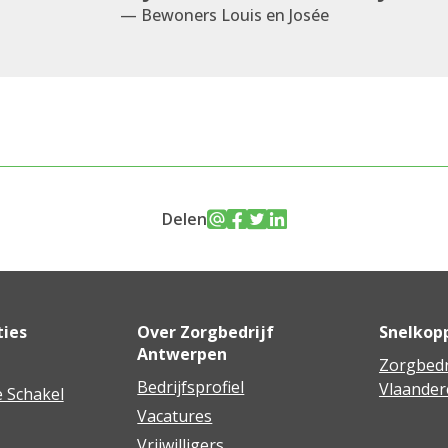
— Bewoners Louis en Josée
Delen
ties
Over Zorgbedrijf
Snelkop
Antwerpen
Zorgbedr
Bedrijfsprofiel
Vlaander
 Schakel
Vacatures
Vrijwilligers