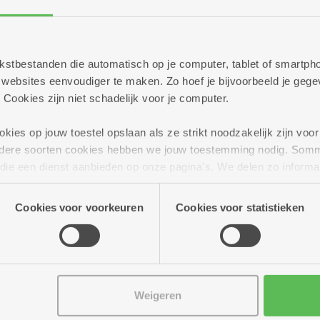
Meer dan 70 geïnter
flat
 tekstbestanden die automatisch op je computer, tablet of smart
ebsites eenvoudiger te maken. Zo hoef je bijvoorbeeld je gegev
 Cookies zijn niet schadelijk voor je computer.
ies op jouw toestel opslaan als ze strikt noodzakelijk zijn voor 
andere soorten cookies hebben we jouw toestemming nodig. Som
n die een dienst aanbieden op onze pagina's. We delen zo informa
n onze site voor social media, advertenties en analyse. Deze p
atie die je aan hen verstrekte.
Cookies voor voorkeuren
Cookies voor statistieken
Weigeren