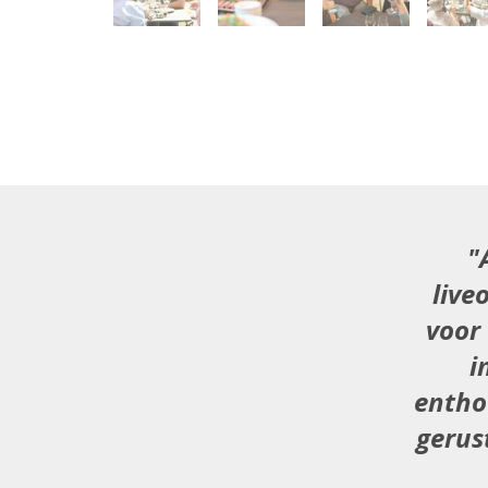
live
voor
i
entho
gerus