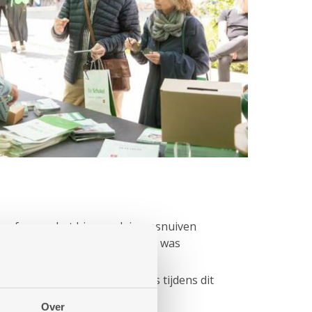
 sfeer op het binnenplein opsnuiven
ndstoel. Voor het jonge volkje was
meer dan 250 bezoekers langs tijdens dit
Over