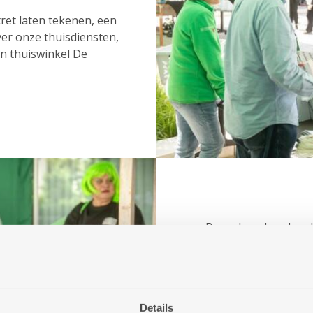
tret laten tekenen, een
er onze thuisdiensten,
an thuiswinkel De
Bezoekers konden de
vanuit een heuse sta
er suikerspin.
In totaal kwamen er 
openingsfeest.
Details