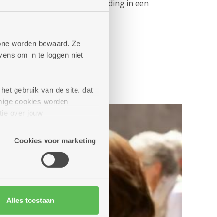
esseerden kregen een rondleiding in een
phone worden bewaard. Ze
ens om in te loggen niet
het gebruik van de site, dat
mige cookies worden
tie over jouw
artners kunnen deze gegevens
Cookies voor marketing
Alles toestaan