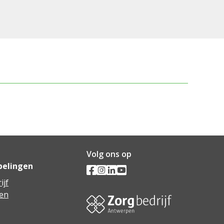
Volg ons op
pelingen
ijf
en