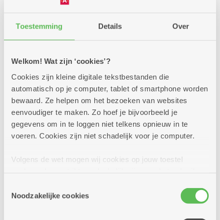
Toestemming
Details
Over
Ook graag wat hulp thuis?
Welkom! Wat zijn ‘cookies’?
In het dienstencentrum kunt u terecht voor
een lekkere maaltijd, ontspanning,
Cookies zijn kleine digitale tekstbestanden die
informatie ... en ook voor uw aanvraag
automatisch op je computer, tablet of smartphone worden
voor
thuisdiensten
.
Dit zijn enkele van de
bewaard. Ze helpen om het bezoeken van websites
vele mogelijkheden:
eenvoudiger te maken. Zo hoef je bijvoorbeeld je
gegevens om in te loggen niet telkens opnieuw in te
voeren. Cookies zijn niet schadelijk voor je computer.
Volgens de wet mogen wij cookies op jouw toestel
opslaan als ze strikt noodzakelijk zijn voor het gebruik
van de site, dat kan je niet weigeren. Voor andere soorten
Toestemmingsselectie
cookies hebben we jouw toestemming nodig. Sommige
Noodzakelijke cookies
cookies worden geplaatst door derde partijen die een
Poetshulp
dienst aanbieden op onze pagina's. We delen zo