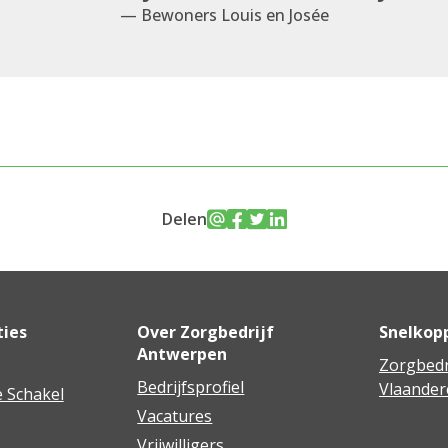
— Bewoners Louis en Josée
Delen
ties
Over Zorgbedrijf
Snelkop
Antwerpen
Zorgbedr
Bedrijfsprofiel
Vlaander
 Schakel
Vacatures
Vrijwilligers