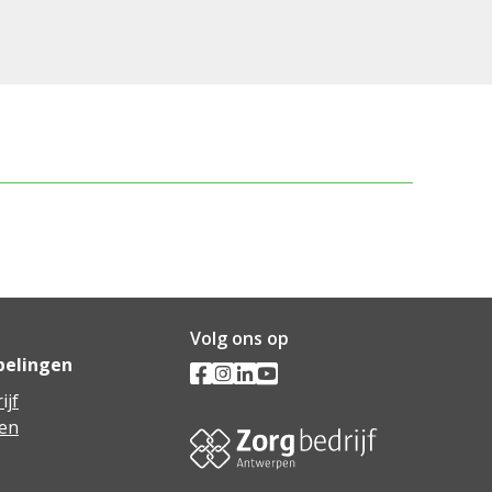
Volg ons op
pelingen
ijf
en