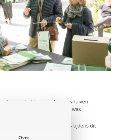
 sfeer op het binnenplein opsnuiven
ndstoel. Voor het jonge volkje was
meer dan 250 bezoekers langs tijdens dit
Over