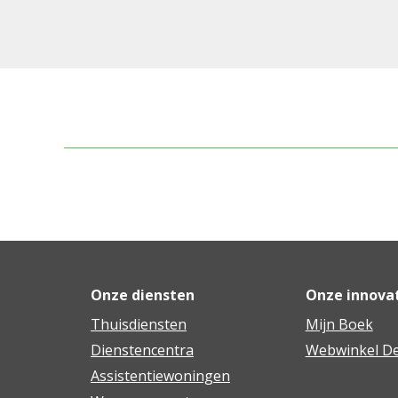
Onze diensten
Onze innova
Thuisdiensten
Mijn Boek
Dienstencentra
Webwinkel De
Assistentiewoningen