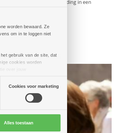
esseerden kregen een rondleiding in een
phone worden bewaard. Ze
ens om in te loggen niet
het gebruik van de site, dat
mige cookies worden
tie over jouw
artners kunnen deze gegevens
Cookies voor marketing
Alles toestaan