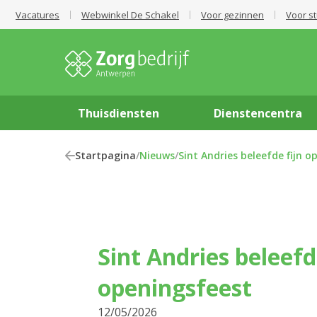
Vacatures
Webwinkel De Schakel
Voor gezinnen
Voor s
Thuisdiensten
Dienstencentra
Startpagina
/
Nieuws
/
Sint Andries beleefde fijn o
Sint Andries beleefd
openingsfeest
12/05/2026