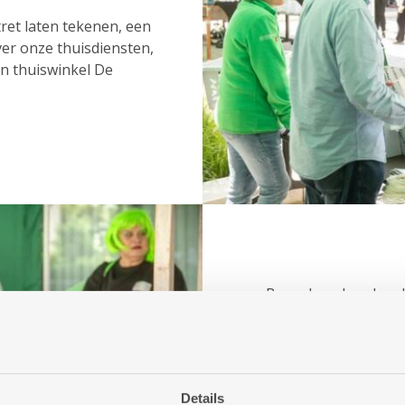
tret laten tekenen, een
er onze thuisdiensten,
an thuiswinkel De
Bezoekers konden de
vanuit een heuse sta
er suikerspin.
In totaal kwamen er 
openingsfeest.
Details