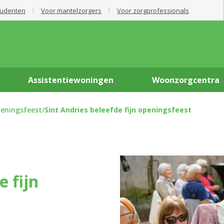
tudenten
Voor mantelzorgers
Voor zorgprofessionals
Assistentiewoningen
Woonzorgcentra
peningsfeest
/
Sint Andries beleefde fijn openingsfeest
e fijn