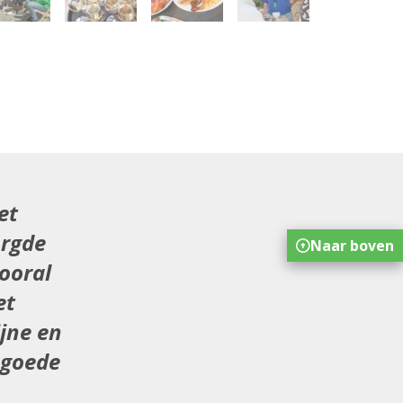
et
orgde
Naar boven
ooral
et
jne en
 goede