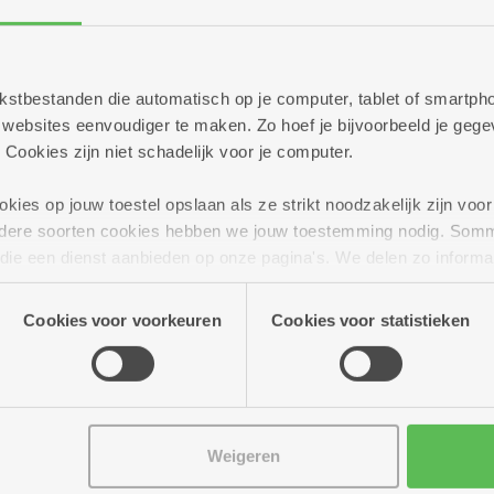
Meer dan 70 geïnter
flat
 tekstbestanden die automatisch op je computer, tablet of smart
ebsites eenvoudiger te maken. Zo hoef je bijvoorbeeld je gegev
 Cookies zijn niet schadelijk voor je computer.
ies op jouw toestel opslaan als ze strikt noodzakelijk zijn voor 
andere soorten cookies hebben we jouw toestemming nodig. Som
n die een dienst aanbieden op onze pagina's. We delen zo informa
n onze site voor social media, advertenties en analyse. Deze p
atie die je aan hen verstrekte.
Cookies voor voorkeuren
Cookies voor statistieken
Weigeren