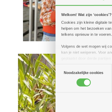
Welkom! Wat zijn ‘cookies’?
Cookies zijn kleine digitale
helpen om het bezoeken van w
telkens opnieuw in te voeren.
Volgens de wet mogen wij cook
kan je niet weigeren. Voor 
geplaatst door derde partije
(geanonimiseerd) gebruik va
Toestemmingsselectie
combineren met andere inform
Noodzakelijke cookies