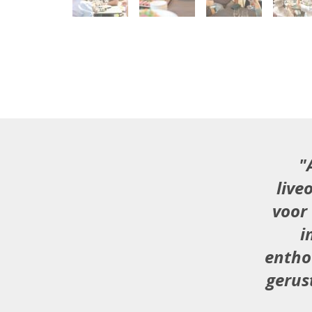
live
voor
i
entho
gerus