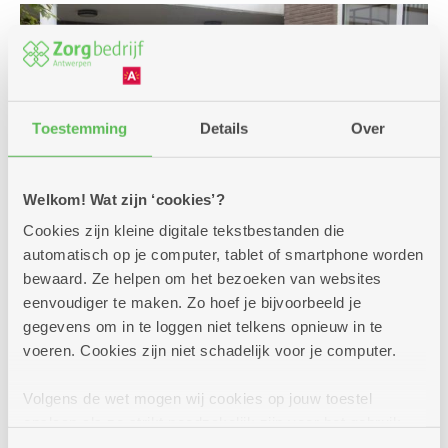
Toestemming
Details
Over
Welkom! Wat zijn ‘cookies’?
Cookies zijn kleine digitale tekstbestanden die
automatisch op je computer, tablet of smartphone worden
bewaard. Ze helpen om het bezoeken van websites
eenvoudiger te maken. Zo hoef je bijvoorbeeld je
Een premie of andere
gegevens om in te loggen niet telkens opnieuw in te
voeren. Cookies zijn niet schadelijk voor je computer.
financiële steun?
Voor jouw verplaatsingen met de auto, een bus,
Volgens de wet mogen wij cookies op jouw toestel
de trein zijn er enkele voordelige oplossingen.
opslaan als ze strikt noodzakelijk zijn voor het gebruik
Interesse of vragen? We helpen je graag bij jouw
van de site, dat kan je niet weigeren. Voor andere soorten