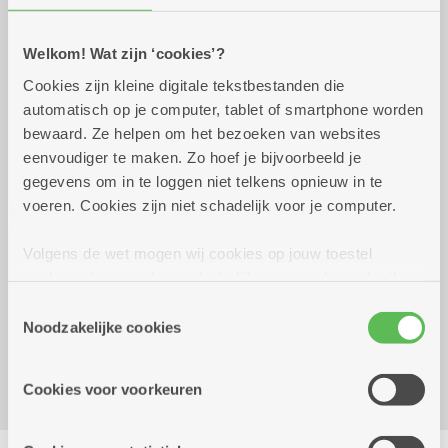
Praktisch
Welkom! Wat zijn ‘cookies’?
Cookies zijn kleine digitale tekstbestanden die
Van donderdag 3 september 2026,
14.00 uur
automatisch op je computer, tablet of smartphone worden
wekelijks op donderdag tot 29
tot 16.30
bewaard. Ze helpen om het bezoeken van websites
oktober 2026
uur
eenvoudiger te maken. Zo hoef je bijvoorbeeld je
Leuke creatieve namiddag.
gegevens om in te loggen niet telkens opnieuw in te
Afwisselend gegeven door Gina en Marleen
voeren. Cookies zijn niet schadelijk voor je computer.
2 euro inschrijvingsgeld exclusief materialen.
Volgens de wet mogen wij cookies op jouw toestel
opslaan als ze strikt noodzakelijk zijn voor het gebruik
Reserveer vervoer
van de site, dat kan je niet weigeren. Voor andere soorten
Toestemmingsselectie
Kombine Groen Zuid (dienstencentrum)
cookies hebben we jouw toestemming nodig. Sommige
Noodzakelijke cookies
Fodderiestraat 117
cookies worden geplaatst door derde partijen die een
2660 Hoboken
dienst aanbieden op onze pagina's. We delen zo
Cookies voor voorkeuren
informatie over jouw (geanonimiseerd) gebruik van onze
site voor social media, advertenties en analyse. Deze
Delen
partners kunnen deze gegevens combineren met andere