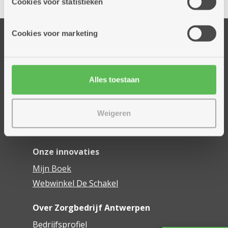
Cookies voor statistieken
informatie die je aan hen verstrekte.
Cookies voor marketing
Onze diensten
Thuisdiensten
Dienstencentra
Alles toestaan
Assistentiewoningen
Woonzorgcentra
Financieel comfort
Weigeren
Mijn Zorgbedrijf
Onze innovaties
Mijn Boek
Webwinkel De Schakel
Over Zorgbedrijf Antwerpen
Bedrijfsprofiel