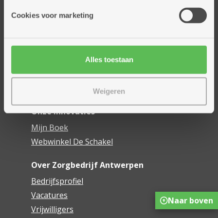
Onze diensten
Cookies voor marketing
Thuisdiensten
Dienstencentra
Assistentiewoningen
Woonzorgcentra
Alles toestaan
Financieel comfort
Mijn Zorgbedrijf
Weigeren
Onze innovaties
Mijn Boek
Webwinkel De Schakel
Over Zorgbedrijf Antwerpen
Bedrijfsprofiel
Vacatures
Naar boven
Vrijwilligers