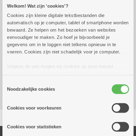
Welkom! Wat zijn ‘cookies’?
Cookies zijn kleine digitale tekstbestanden die
Praktisch
automatisch op je computer, tablet of smartphone worden
bewaard. Ze helpen om het bezoeken van websites
eenvoudiger te maken. Zo hoef je bijvoorbeeld je
Wekelijks op maandag tot 27
14.00 uur tot
gegevens om in te loggen niet telkens opnieuw in te
december 2027
16.00 uur
voeren. Cookies zijn niet schadelijk voor je computer.
Reserveer vervoer
Volgens de wet mogen wij cookies op jouw toestel
opslaan als ze strikt noodzakelijk zijn voor het gebruik
Dienstencentrum Essenhof
van de site, dat kan je niet weigeren. Voor andere soorten
Dambruggestraat 308
Toestemmingsselectie
cookies hebben we jouw toestemming nodig. Sommige
Noodzakelijke cookies
2060 Antwerpen
cookies worden geplaatst door derde partijen die een
dienst aanbieden op onze pagina's. We delen zo
Cookies voor voorkeuren
informatie over jouw (geanonimiseerd) gebruik van onze
Delen
site voor social media, advertenties en analyse. Deze
partners kunnen deze gegevens combineren met andere
Cookies voor statistieken
informatie die je aan hen verstrekte.