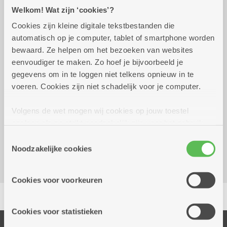
Welkom! Wat zijn ‘cookies’?
Cookies zijn kleine digitale tekstbestanden die
Praktisch
automatisch op je computer, tablet of smartphone worden
bewaard. Ze helpen om het bezoeken van websites
eenvoudiger te maken. Zo hoef je bijvoorbeeld je
Wekelijks op maandag tot 27
14.00 uur tot
gegevens om in te loggen niet telkens opnieuw in te
december 2027
16.00 uur
voeren. Cookies zijn niet schadelijk voor je computer.
Reserveer vervoer
Volgens de wet mogen wij cookies op jouw toestel
opslaan als ze strikt noodzakelijk zijn voor het gebruik
Dienstencentrum Essenhof
van de site, dat kan je niet weigeren. Voor andere soorten
Dambruggestraat 308
Toestemmingsselectie
cookies hebben we jouw toestemming nodig. Sommige
Noodzakelijke cookies
2060 Antwerpen
cookies worden geplaatst door derde partijen die een
dienst aanbieden op onze pagina's. We delen zo
Cookies voor voorkeuren
informatie over jouw (geanonimiseerd) gebruik van onze
Delen
site voor social media, advertenties en analyse. Deze
partners kunnen deze gegevens combineren met andere
Cookies voor statistieken
informatie die je aan hen verstrekte.