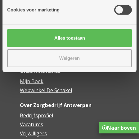
Onze diensten
Cookies voor marketing
Thuisdiensten
Dienstencentra
Assistentiewoningen
Woonzorgcentra
Alles toestaan
Financieel comfort
Mijn Zorgbedrijf
Weigeren
Onze innovaties
Mijn Boek
Webwinkel De Schakel
Over Zorgbedrijf Antwerpen
Bedrijfsprofiel
Vacatures
Naar boven
Vrijwilligers