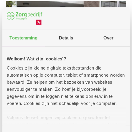
Toestemming
Details
Over
Welkom! Wat zijn ‘cookies’?
Cookies zijn kleine digitale tekstbestanden die
automatisch op je computer, tablet of smartphone worden
bewaard. Ze helpen om het bezoeken van websites
eenvoudiger te maken. Zo hoef je bijvoorbeeld je
Een premie of andere
gegevens om in te loggen niet telkens opnieuw in te
voeren. Cookies zijn niet schadelijk voor je computer.
financiële steun?
Voor jouw verplaatsingen met de auto, een bus,
Volgens de wet mogen wij cookies op jouw toestel
de trein zijn er enkele voordelige oplossingen.
opslaan als ze strikt noodzakelijk zijn voor het gebruik
Interesse of vragen? We helpen je graag bij jouw
van de site, dat kan je niet weigeren. Voor andere soorten