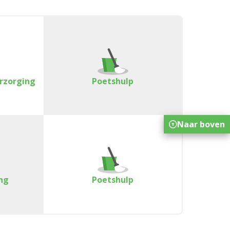
erzorging
Poetshulp
Naar boven
ng
Poetshulp