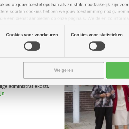
aanvraag.
ies op jouw toestel opslaan als ze strikt noodzakelijk zijn voor 
andere soorten cookies hebben we jouw toestemming nodig. Som
n die een dienst aanbieden op onze pagina's. We delen zo informa
n onze site voor social media, advertenties en analyse. Deze p
atie die je aan hen verstrekte.
Cookies voor voorkeuren
Cookies voor statistieken
lig tarief
Weigeren
nemen, kost een
ge administratiekost).
ijn
.