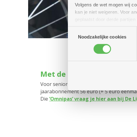
Volgens de wet mogen wij cook
kan je niet weigeren. Voor 
geplaatst door derde partije
(geanonimiseerd) gebruik va
Toestemmingsselectie
combineren met andere inform
Noodzakelijke cookies
Met de bus of tram: voorde
Voor senioren die de bus of tram willen 
jaarabonnement 56 euro (+ 5 euro eenmali
Die
‘Omnipas’ vraag je hier aan bij De L