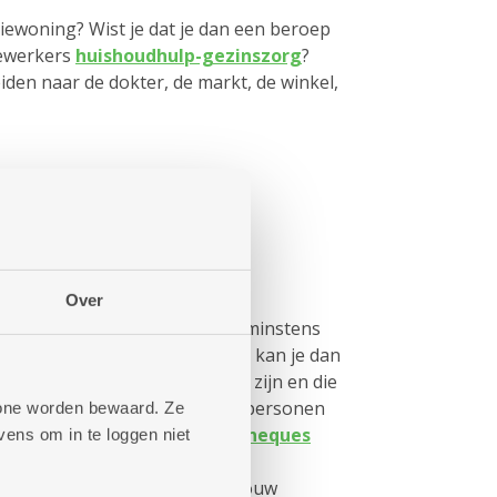
iewoning? Wist je dat je dan een beroep
ewerkers
huishoudhulp-gezinszorg
?
iden naar de dokter, de markt, de winkel,
ender welk moment
Over
de Mobitwin reserveer je best minstens
 Voor een snellere oplossing, kan je dan
rs die (tijdelijk) minder mobiel zijn en die
erhoogde tegemoetkoming en personen
phone worden bewaard. Ze
n bij de stad Antwerpen
taxicheques
ens om in te loggen niet
aar de helft van de rit. Het
uw buurt
helpt je graag met jouw