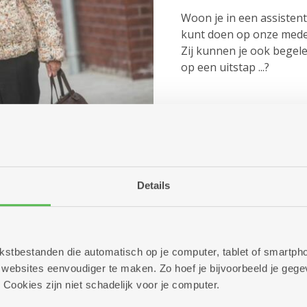
Woon je in een assistent
kunt doen op onze med
Zij kunnen je ook begele
op een uitstap ...?
Een taxi, op e
Details
Onze busjes en die van 
twee dagen op voorhand.
een taxi bellen. 65-plusse
recht hebben op een v
 tekstbestanden die automatisch op je computer, tablet of smart
met een handicap kunne
ebsites eenvoudiger te maken. Zo hoef je bijvoorbeeld je gegev
aankopen. Zo betaal je m
 Cookies zijn niet schadelijk voor je computer.
dienstencentrum in jo