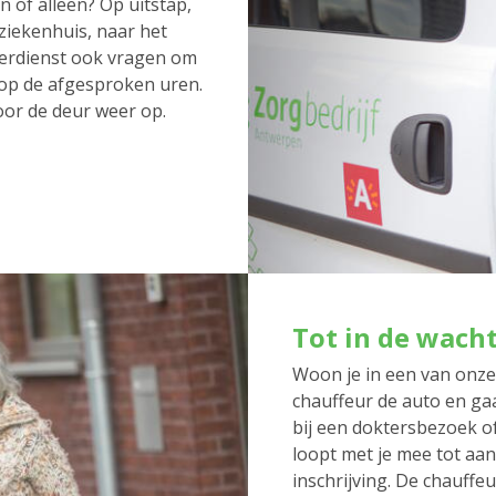
 of alleen? Op uitstap,
 ziekenhuis, naar het
erdienst ook vragen om
 op de afgesproken uren.
oor de deur weer op.
Tot in de wach
Woon je in een van onz
chauffeur de auto en gaa
bij een doktersbezoek o
loopt met je mee tot aan
inschrijving. De chauffeu