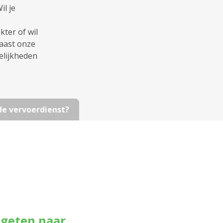
l je
ter of wil
naast onze
elijkheden
 de vervoerdienst?
ageten naar