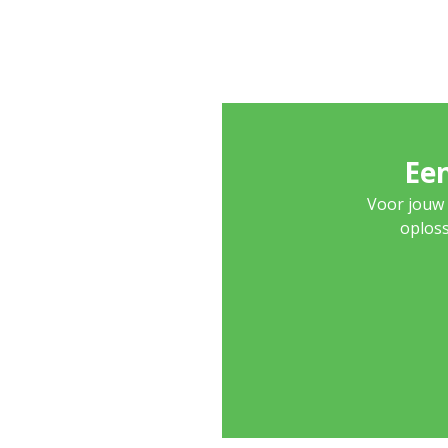
Een
Voor jouw 
oploss