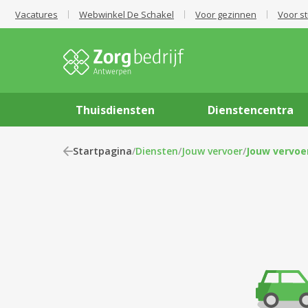
Vacatures
Webwinkel De Schakel
Voor gezinnen
Voor s
Thuisdiensten
Dienstencentra
Startpagina
/
Diensten
/
Jouw vervoer
/
Jouw vervoe