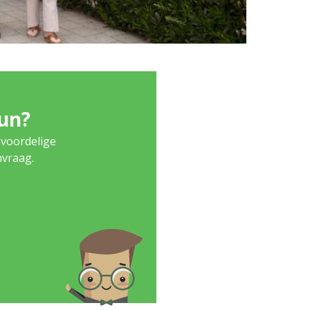
eun?
 voordelige
nvraag.