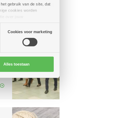
het gebruik van de site, dat
mige cookies worden
tie over jouw
artners kunnen deze gegevens
Cookies voor marketing
Alles toestaan