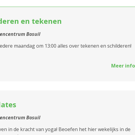
2020 Antwerpen
lderen en tekenen
2030 Antwerpen
2040 Berendrecht
encentrum Bosuil
Sluiten
edere maandag om 13:00 alles over tekenen en schilderen!
2050 Antwerpen-
Linkeroever
Meer info
2060 Antwerpen
2100 Antwerpen
2140 Borgerhout
lates
2170 Merksem
encentrum Bosuil
2180 Ekeren
ven in de kracht van yoga! Beoefen het hier wekelijks in de
st
2600 Berchem