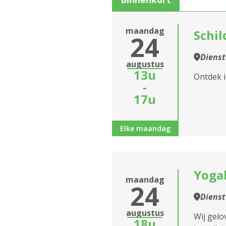
Eropuit
maandag
Feest en dans
Schi
24
Infosessie
Dienst
Sluiten
augustus
13u
Markt
Ontdek i
-
17u
Optreden
Spel
Elke maandag
Wellness en gezond
Valpreventie
Yoga
maandag
24
Informatiesessie
Dienst
assistentiewoningen
augustus
Wij gelo
18u
Zitdagen klantendien