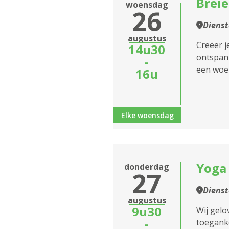
Breie
woensdag
26
Dienst
augustus
Creëer j
14u30
ontspann
-
een woen
16u
Elke woensdag
Yoga
donderdag
27
Dienst
augustus
9u30
Wij gelo
-
toeganke