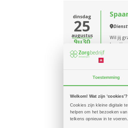
Spaan
dinsdag
25
Dienst
augustus
Wil jij 
9u30
ben jij 
Elke dinsdag
Toestemming
Welkom! Wat zijn ‘cookies’?
dinsdag
Turn
25
Cookies zijn kleine digitale
Dienst
helpen om het bezoeken van w
augustus
telkens opnieuw in te voeren.
10u
Turnen