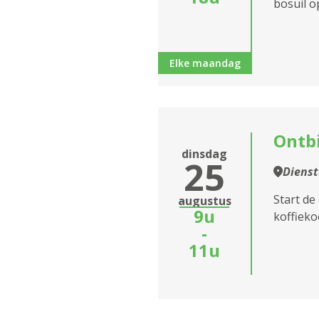
bosuil 
Elke maandag
Ontb
dinsdag
25
Dienst
Start de
augustus
9u
koffiekoe
-
11u