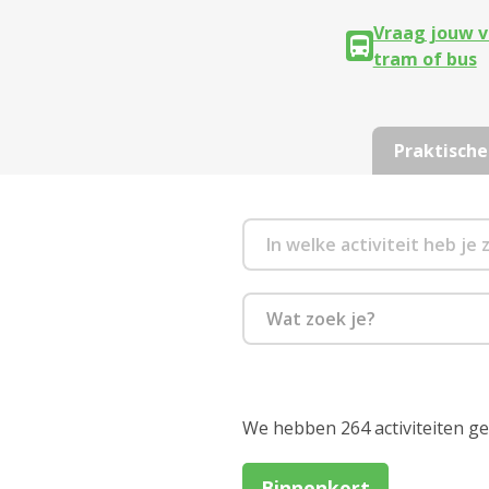
Vraag jouw v
tram of bus
Praktische
Wat zoek je?
Beweging
Culinair
We hebben 264 activiteiten g
Cultuur en film
Binnenkort