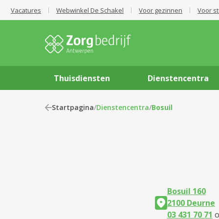
Vacatures
Webwinkel De Schakel
Voor gezinnen
Voor s
Thuisdiensten
Dienstencentra
Startpagina
/
Dienstencentra
/
Bosuil
Bosuil 160
2100 Deurne
03 431 70 71
o