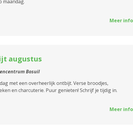
op maandag.
2610 Wilrijk
Meer info
2660 Hoboken
2950 Kapellen
ijt augustus
encentrum Bosuil
 dag met een overheerlijk ontbijt. Verse broodjes,
ken en charcuterie. Puur genieten! Schrijf je tijdig in.
Meer info