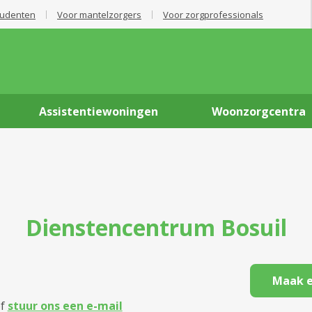
tudenten
Voor mantelzorgers
Voor zorgprofessionals
Assistentiewoningen
Woonzorgcentra
Dienstencentrum
Bosuil
Maak e
f
stuur ons een e-mail