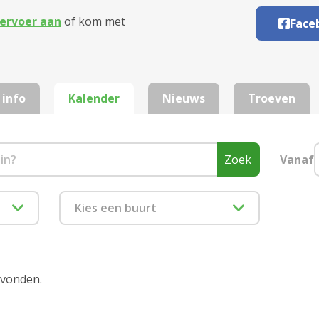
ervoer aan
of kom met
Face
 info
Kalender
Nieuws
Troeven
Zoek
Vanaf
Kies een buurt
1880 Kapelle-op-den-Bos
2000 Antwerpen
evonden.
2018 Antwerpen