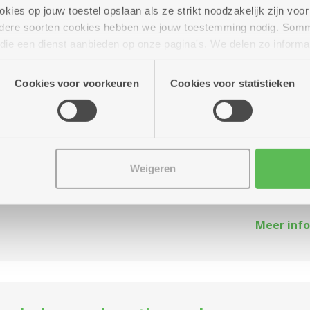
ies op jouw toestel opslaan als ze strikt noodzakelijk zijn voor 
andere soorten cookies hebben we jouw toestemming nodig. Som
Meer info
n die een dienst aanbieden op onze pagina's. We delen zo informa
n onze site voor social media, advertenties en analyse. Deze p
atie die je aan hen verstrekte.
Cookies voor voorkeuren
Cookies voor statistieken
dance
encentrum Bosuil
Weigeren
ce
Meer info