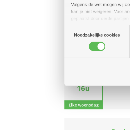
-
Volgens de wet mogen wij cook
11u
kan je niet weigeren. Voor 
geplaatst door derde partije
Elke dinsdag
(geanonimiseerd) gebruik va
Toestemmingsselectie
combineren met andere inform
Noodzakelijke cookies
woensdag
Line 
26
Dienst
augustus
14u
Line dan
-
16u
Elke woensdag