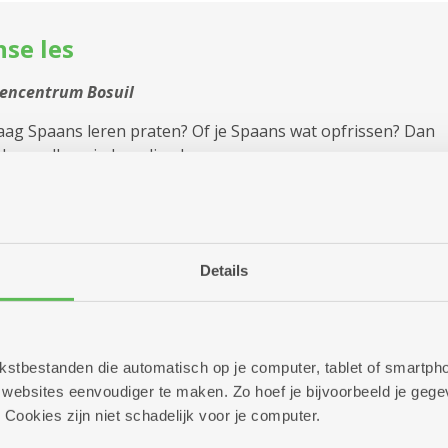
se les
encentrum Bosuil
graag Spaans leren praten? Of je Spaans wat opfrissen? Dan
zeker welkom iedere dinsdag.
Meer info
Details
en
 tekstbestanden die automatisch op je computer, tablet of smart
encentrum Bosuil
ebsites eenvoudiger te maken. Zo hoef je bijvoorbeeld je gegev
 Cookies zijn niet schadelijk voor je computer.