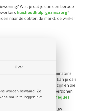
iewoning? Wist je dat je dan een beroep
ewerkers
huishoudhulp-gezinszorg
?
iden naar de dokter, de markt, de winkel,
ender welk moment
Over
de Mobitwin reserveer je best minstens
 Voor een snellere oplossing, kan je dan
rs die (tijdelijk) minder mobiel zijn en die
erhoogde tegemoetkoming en personen
phone worden bewaard. Ze
n bij de stad Antwerpen
taxicheques
ens om in te loggen niet
aar de helft van de rit. Het
uw buurt
helpt je graag met jouw