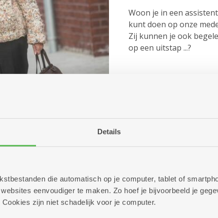
Woon je in een assistent
kunt doen op onze med
Zij kunnen je ook begele
op een uitstap ...?
Een taxi, op e
Details
Onze busjes en die van 
twee dagen op voorhand.
een taxi bellen. 65-plusse
recht hebben op een v
 tekstbestanden die automatisch op je computer, tablet of smart
met een handicap kunne
ebsites eenvoudiger te maken. Zo hoef je bijvoorbeeld je gegev
aankopen. Zo betaal je m
 Cookies zijn niet schadelijk voor je computer.
dienstencentrum in jo