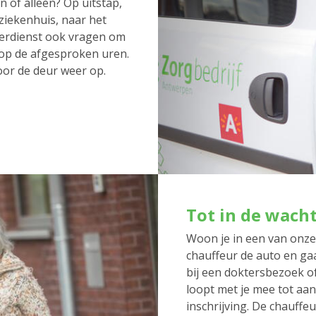
 of alleen? Op uitstap,
 ziekenhuis, naar het
erdienst ook vragen om
 op de afgesproken uren.
oor de deur weer op.
Tot in de wach
Woon je in een van onz
chauffeur de auto en gaa
bij een doktersbezoek o
loopt met je mee tot aan
inschrijving. De chauffeu