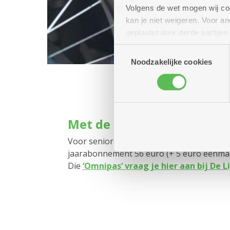
Volgens de wet mogen wij cook
kan je niet weigeren. Voor 
geplaatst door derde partije
(geanonimiseerd) gebruik va
Toestemmingsselectie
combineren met andere inform
Noodzakelijke cookies
Met de bus of tram: voorde
Voor senioren die de bus of tram willen 
jaarabonnement 56 euro (+ 5 euro eenmali
Die
‘Omnipas’ vraag je hier aan bij De L