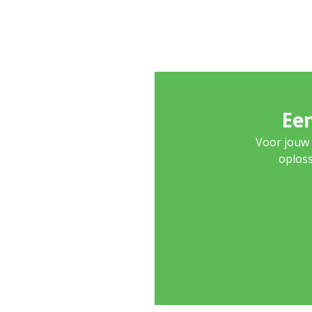
Een
Voor jouw 
oploss