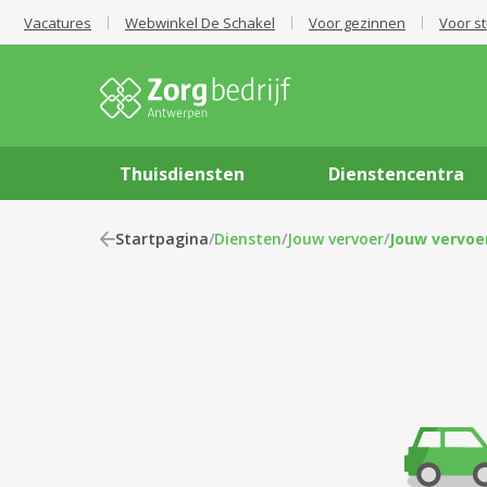
Vacatures
Webwinkel De Schakel
Voor gezinnen
Voor s
Thuisdiensten
Dienstencentra
Startpagina
/
Diensten
/
Jouw vervoer
/
Jouw vervoe