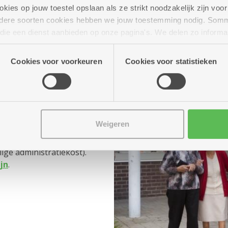
aanvraag.
ies op jouw toestel opslaan als ze strikt noodzakelijk zijn voor 
andere soorten cookies hebben we jouw toestemming nodig. Som
n die een dienst aanbieden op onze pagina's. We delen zo informa
n onze site voor social media, advertenties en analyse. Deze p
atie die je aan hen verstrekte.
Cookies voor voorkeuren
Cookies voor statistieken
lig tarief
Weigeren
nemen, kost een
ge administratiekost).
ijn
.