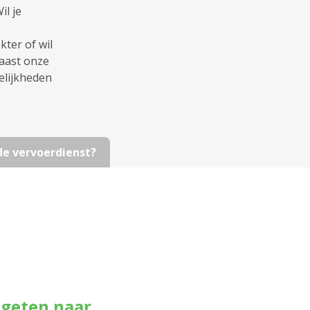
l je
ter of wil
naast onze
elijkheden
 de vervoerdienst?
ageten naar