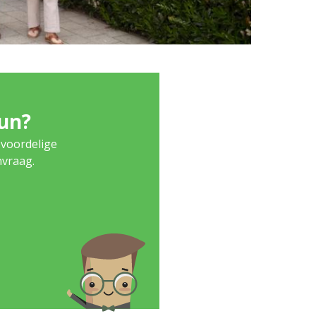
eun?
 voordelige
nvraag.