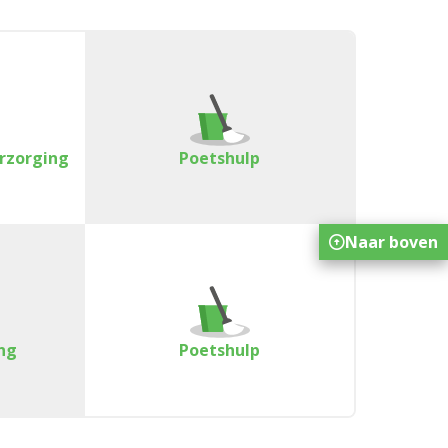
erzorging
Poetshulp
Naar boven
ng
Poetshulp