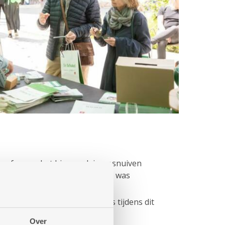
 sfeer op het binnenplein opsnuiven
ndstoel. Voor het jonge volkje was
meer dan 250 bezoekers langs tijdens dit
Over