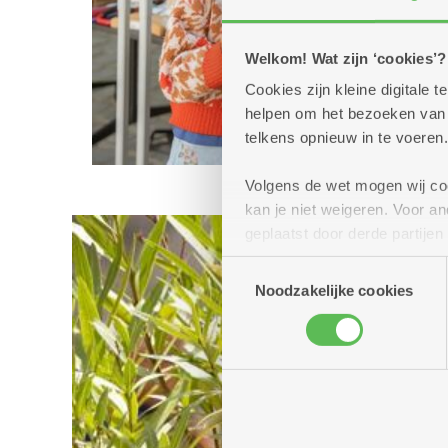
Welkom! Wat zijn ‘cookies’?
Cookies zijn kleine digitale
helpen om het bezoeken van w
telkens opnieuw in te voeren.
Volgens de wet mogen wij cook
kan je niet weigeren. Voor 
geplaatst door derde partije
(geanonimiseerd) gebruik va
Toestemmingsselectie
combineren met andere inform
Noodzakelijke cookies