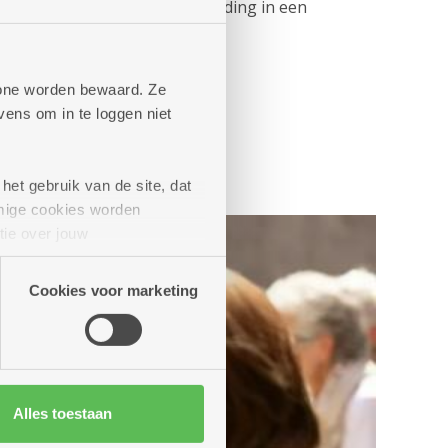
esseerden kregen een rondleiding in een
phone worden bewaard. Ze
ens om in te loggen niet
het gebruik van de site, dat
mige cookies worden
tie over jouw
artners kunnen deze gegevens
Cookies voor marketing
Alles toestaan