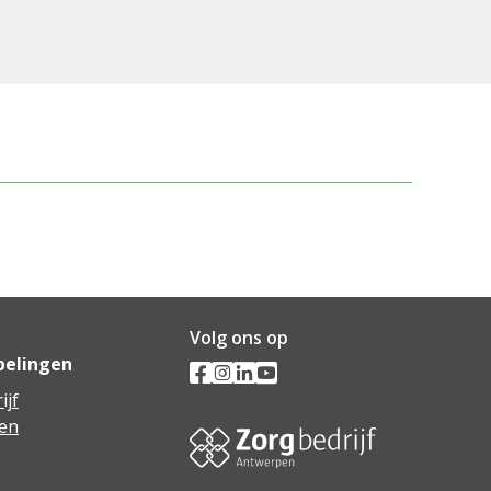
Volg ons op
pelingen
ijf
en