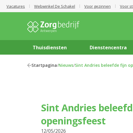
Vacatures
Webwinkel De Schakel
Voor gezinnen
Voor s
Thuisdiensten
Dienstencentra
Startpagina
/
Nieuws
/
Sint Andries beleefde fijn o
Sint Andries beleefd
openingsfeest
12/05/2026