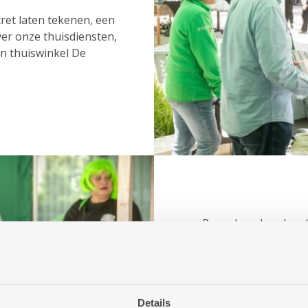
tret laten tekenen, een
er onze thuisdiensten,
an thuiswinkel De
Bezoekers konden de
vanuit een heuse sta
er suikerspin.
In totaal kwamen er 
openingsfeest.
Details