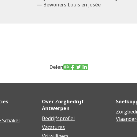
— Bewoners Louis en Josée
Delen
ties
Over Zorgbedrijf
Snelkop
Antwerpen
Zorgbedr
Bedrijfsprofiel
Vlaander
 Schakel
Vacatures
Vrijwilligers