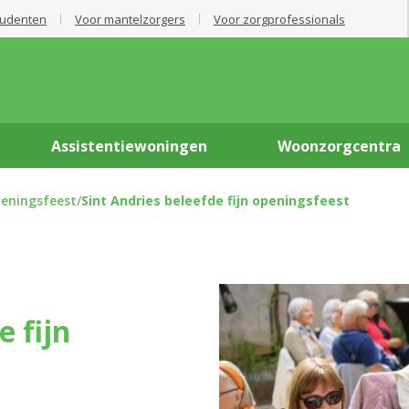
tudenten
Voor mantelzorgers
Voor zorgprofessionals
Assistentiewoningen
Woonzorgcentra
peningsfeest
/
Sint Andries beleefde fijn openingsfeest
e fijn