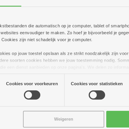
Meer dan 70 geïnter
flat
 tekstbestanden die automatisch op je computer, tablet of smart
ebsites eenvoudiger te maken. Zo hoef je bijvoorbeeld je gegev
 Cookies zijn niet schadelijk voor je computer.
ies op jouw toestel opslaan als ze strikt noodzakelijk zijn voor 
andere soorten cookies hebben we jouw toestemming nodig. Som
n die een dienst aanbieden op onze pagina's. We delen zo informa
n onze site voor social media, advertenties en analyse. Deze p
atie die je aan hen verstrekte.
Cookies voor voorkeuren
Cookies voor statistieken
Weigeren