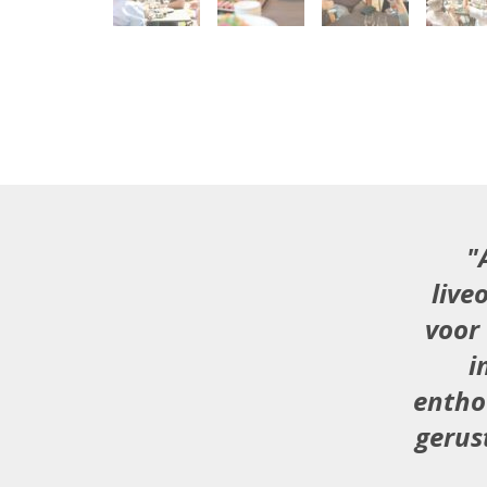
live
voor
i
entho
gerus