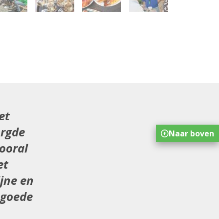
et
orgde
Naar boven
ooral
et
jne en
 goede