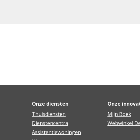
Onze diensten
Onze innova
Thuisdiensten
Mijn Boek
Dienstencentra
Webwinkel De
Assistentiewoningen