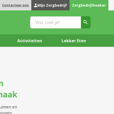
Contacteer ons
Mijn Zorgbedrijf
Zorgbedrijfboeker
Activiteiten
Lekker Eten
n
maak
ruimen en
tepoets