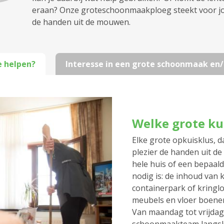
eraan? Onze groteschoonmaakploeg steekt voor j
de handen uit de mouwen.
e helpen?
Interesse in een grote schoonmaak en/o
Welke grote kui
Elke grote opkuisklus,
plezier de handen uit d
hele huis of een bepaal
nodig is: de inhoud van 
containerpark of kringl
meubels en vloer boenen
Van maandag tot vrijdag,