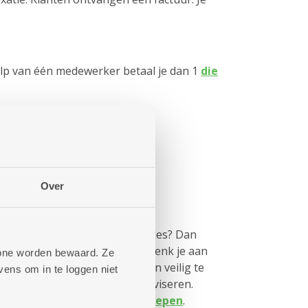
hulp van één medewerker betaal je dan 1
die
Over
schoonmaak ...
 schoonmaak graag net zo netjes? Dan
etshulp
daarvoor zorgen. Of denk je aan
phone worden bewaard. Ze
passingen, om je makkelijk en veilig te
ens om in te loggen niet
? Ook daarin kunnen we je adviseren.
lpen bij
kleine en grote ingrepen
.