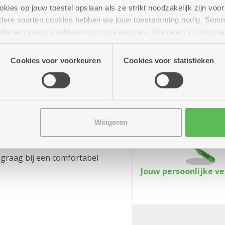
ies op jouw toestel opslaan als ze strikt noodzakelijk zijn voor 
andere soorten cookies hebben we jouw toestemming nodig. Som
n die een dienst aanbieden op onze pagina's. We delen zo informa
n onze site voor social media, advertenties en analyse. Deze p
atie die je aan hen verstrekte.
Cookies voor voorkeuren
Cookies voor statistieken
Weigeren
jou
 graag bij een comfortabel
Jouw persoonlijke v