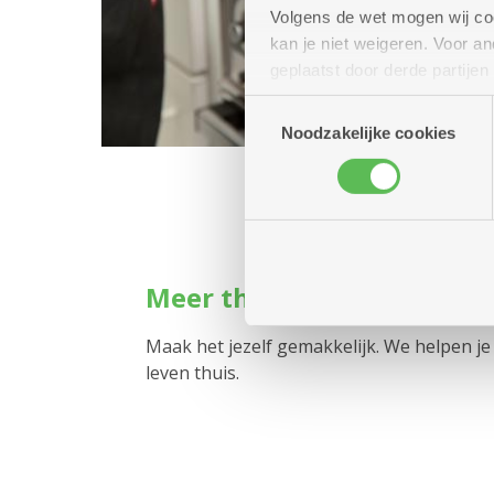
Volgens de wet mogen wij cook
kan je niet weigeren. Voor 
geplaatst door derde partije
(geanonimiseerd) gebruik va
Toestemmingsselectie
combineren met andere inform
Noodzakelijke cookies
Meer thuisdiensten voor 
Maak het jezelf gemakkelijk. We helpen je
leven thuis.