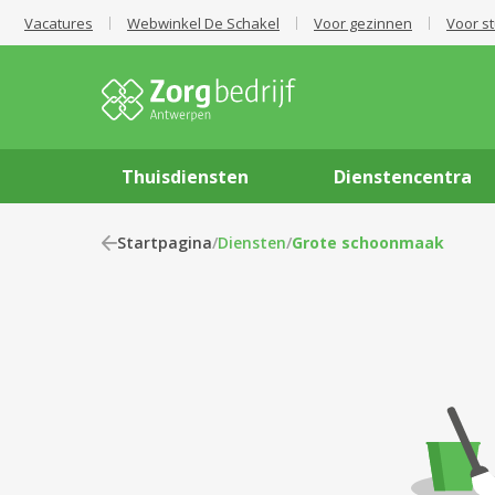
Vacatures
Webwinkel De Schakel
Voor gezinnen
Voor s
Thuisdiensten
Dienstencentra
Startpagina
/
Diensten
/
Grote schoonmaak