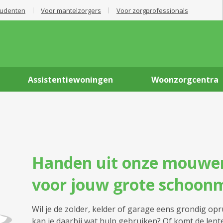
tudenten
Voor mantelzorgers
Voor zorgprofessionals
Assistentiewoningen
Woonzorgcentra
Handen uit onze mouwe
voor jouw grote schoon
Wil je de zolder, kelder of garage eens grondig op
kan je daarbij wat hulp gebruiken? Of komt de len