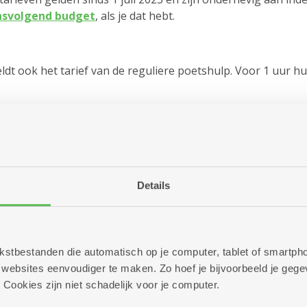
nsvolgend budget
, als je dat hebt.
eldt ook het tarief van de reguliere poetshulp. Voor 1 uur 
Details
En na de grote 
Houd je het na de grote
kan een regelmatige
po
 tekstbestanden die automatisch op je computer, tablet of smart
enkele ergonomische aan
ebsites eenvoudiger te maken. Zo hoef je bijvoorbeeld je gegev
bewegen in jouw woning
 Cookies zijn niet schadelijk voor je computer.
Bovendien kunnen we he