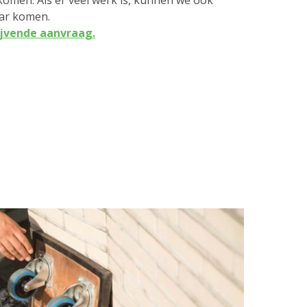
men. Als er veel werk is, kunnen we ook
ar komen.
lijvende aanvraag.