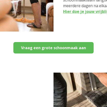
schoonmaakteam langsko
meerdere dagen na elka
Hier doe je jouw vrijb
Vraag een grote schoonmaak aan