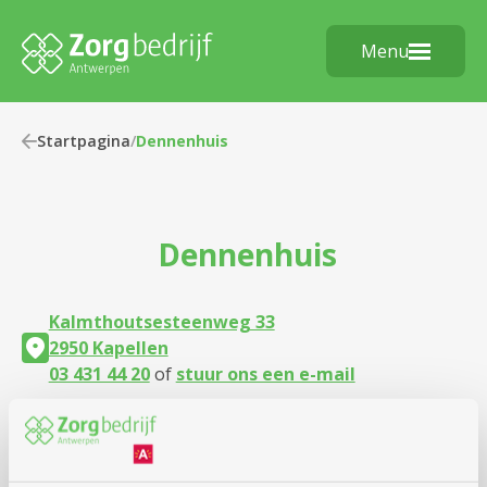
Menu
Startpagina
/
Dennenhuis
Dennenhuis
Kalmthoutsesteenweg 33
2950 Kapellen
03 431 44 20
of
stuur ons een e-mail
Vraag jouw vervoer aan
of kom met
tram of bus