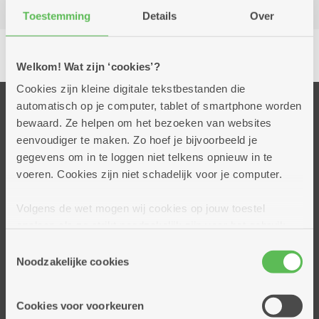
Toestemming
Details
Over
Delen
Welkom! Wat zijn ‘cookies’?
Cookies zijn kleine digitale tekstbestanden die
automatisch op je computer, tablet of smartphone worden
Onze diensten
bewaard. Ze helpen om het bezoeken van websites
Thuisdiensten
eenvoudiger te maken. Zo hoef je bijvoorbeeld je
Dienstencentra
gegevens om in te loggen niet telkens opnieuw in te
Assistentiewoningen
voeren. Cookies zijn niet schadelijk voor je computer.
Woonzorgcentra
Volgens de wet mogen wij cookies op jouw toestel
Financieel comfort
opslaan als ze strikt noodzakelijk zijn voor het gebruik
Mijn Zorgbedrijf
van de site, dat kan je niet weigeren. Voor andere soorten
Toestemmingsselectie
cookies hebben we jouw toestemming nodig. Sommige
Noodzakelijke cookies
Onze innovaties
cookies worden geplaatst door derde partijen die een
Mijn Boek
dienst aanbieden op onze pagina's. We delen zo
Cookies voor voorkeuren
informatie over jouw (geanonimiseerd) gebruik van onze
Webwinkel De Schakel