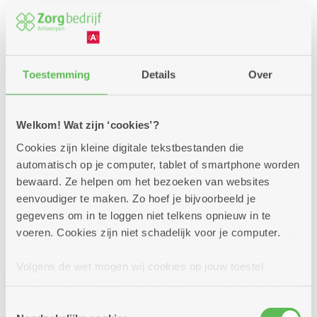
Toestemming
Details
Over
Welkom! Wat zijn ‘cookies’?
Cookies zijn kleine digitale tekstbestanden die
automatisch op je computer, tablet of smartphone worden
bewaard. Ze helpen om het bezoeken van websites
eenvoudiger te maken. Zo hoef je bijvoorbeeld je
gegevens om in te loggen niet telkens opnieuw in te
Een premie of andere
voeren. Cookies zijn niet schadelijk voor je computer.
financiële steun?
Volgens de wet mogen wij cookies op jouw toestel
Voor jouw verplaatsingen met de auto, een bus,
opslaan als ze strikt noodzakelijk zijn voor het gebruik
de trein zijn er enkele voordelige oplossingen.
van de site, dat kan je niet weigeren. Voor andere soorten
Toestemmingsselectie
Interesse of vragen? We helpen je graag bij jouw
cookies hebben we jouw toestemming nodig. Sommige