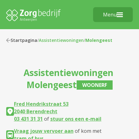
Menu
Startpagina
/
Assistentiewoningen
/
Molengeest
Assistentiewoningen
Molengeest
WOONERF
Fred Hendrikstraat 53
2040 Berendrecht
03 431 31 31
of
stuur ons een e-mail
Vraag jouw vervoer aan
of kom met
tram of bus