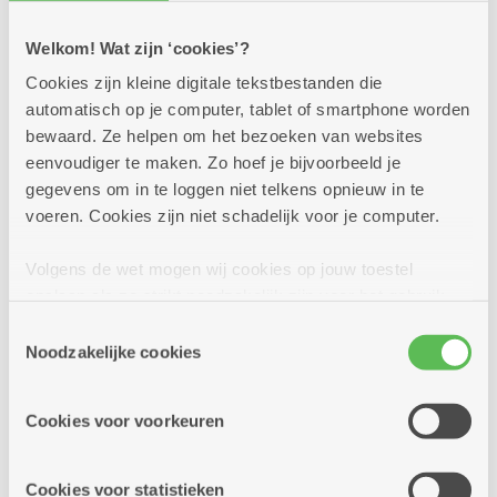
Zon in je glas! In al onze brasserieën en buurtbistro's
staan deze zomer lekkere cocktails en mocktails op de
Welkom! Wat zijn ‘cookies’?
kaart. Kom je proeven? Op heel wat locaties kan dat
trouwens in een sfeervolle zomerbar!
Cookies zijn kleine digitale tekstbestanden die
automatisch op je computer, tablet of smartphone worden
bewaard. Ze helpen om het bezoeken van websites
Meer info
eenvoudiger te maken. Zo hoef je bijvoorbeeld je
gegevens om in te loggen niet telkens opnieuw in te
voeren. Cookies zijn niet schadelijk voor je computer.
Volgens de wet mogen wij cookies op jouw toestel
opslaan als ze strikt noodzakelijk zijn voor het gebruik
van de site, dat kan je niet weigeren. Voor andere soorten
Toestemmingsselectie
cookies hebben we jouw toestemming nodig. Sommige
Noodzakelijke cookies
cookies worden geplaatst door derde partijen die een
dienst aanbieden op onze pagina's. We delen zo
Cookies voor voorkeuren
informatie over jouw (geanonimiseerd) gebruik van onze
site voor social media, advertenties en analyse. Deze
partners kunnen deze gegevens combineren met andere
Cookies voor statistieken