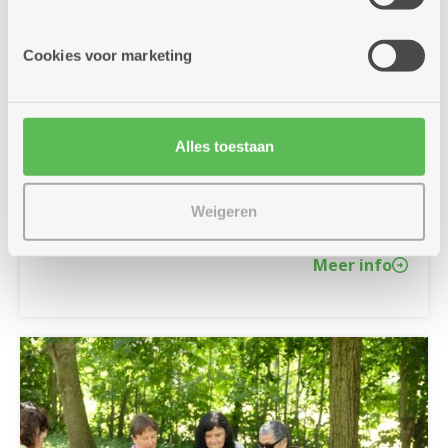
informatie die je aan hen verstrekte.
Cookies voor marketing
24/06/2026
Doe mee met de fiets- en
fotozoektocht
Alles toestaan
Doe mee met onze zomerse fiets- en fotozoektocht.
Fiets langs 27 brasserieën en buurtbistro's en match de
juiste foto's. Fietsfun verzekerd, en wie weet win je
Weigeren
zelfs een prijs!
Meer info