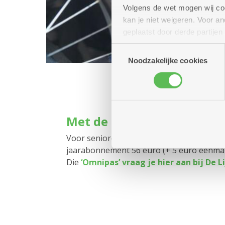
Volgens de wet mogen wij cook
kan je niet weigeren. Voor 
geplaatst door derde partije
(geanonimiseerd) gebruik va
Toestemmingsselectie
combineren met andere inform
Noodzakelijke cookies
Met de bus of tram: voorde
Voor senioren die de bus of tram willen 
jaarabonnement 56 euro (+ 5 euro eenmali
Die
‘Omnipas’ vraag je hier aan bij De L