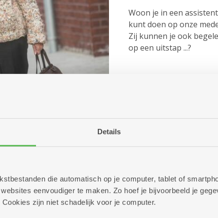
Woon je in een assistent
kunt doen op onze med
Zij kunnen je ook begele
op een uitstap ...?
Een taxi, op e
Details
Onze busjes en die van 
twee dagen op voorhand.
een taxi bellen. 65-plusse
recht hebben op een v
 tekstbestanden die automatisch op je computer, tablet of smart
met een handicap kunne
ebsites eenvoudiger te maken. Zo hoef je bijvoorbeeld je gegev
aankopen. Zo betaal je m
 Cookies zijn niet schadelijk voor je computer.
dienstencentrum in jo