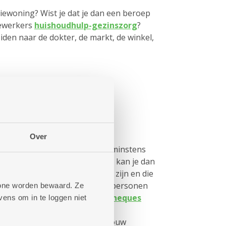
iewoning? Wist je dat je dan een beroep
ewerkers
huishoudhulp-gezinszorg
?
iden naar de dokter, de markt, de winkel,
ender welk moment
Over
de Mobitwin reserveer je best minstens
 Voor een snellere oplossing, kan je dan
rs die (tijdelijk) minder mobiel zijn en die
erhoogde tegemoetkoming en personen
phone worden bewaard. Ze
n bij de stad Antwerpen
taxicheques
ens om in te loggen niet
aar de helft van de rit. Het
uw buurt
helpt je graag met jouw