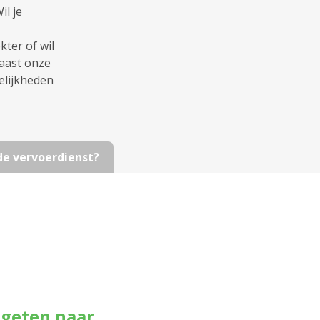
l je
ter of wil
naast onze
elijkheden
 de vervoerdienst?
ageten naar