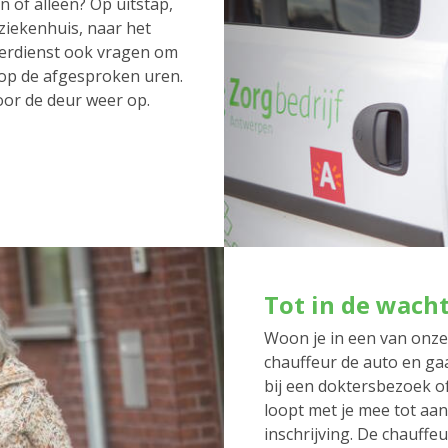
 of alleen? Op uitstap,
 ziekenhuis, naar het
erdienst ook vragen om
 op de afgesproken uren.
oor de deur weer op.
Tot in de wach
Woon je in een van onz
chauffeur de auto en gaa
bij een doktersbezoek o
loopt met je mee tot aan
inschrijving. De chauffeu