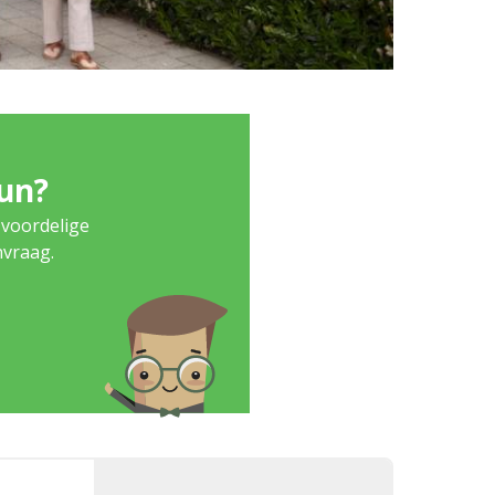
eun?
 voordelige
nvraag.