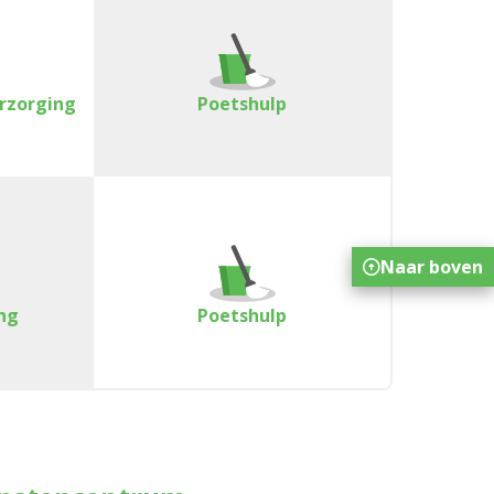
erzorging
Poetshulp
Naar boven
ng
Poetshulp