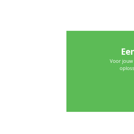
Een
Voor jouw 
oploss