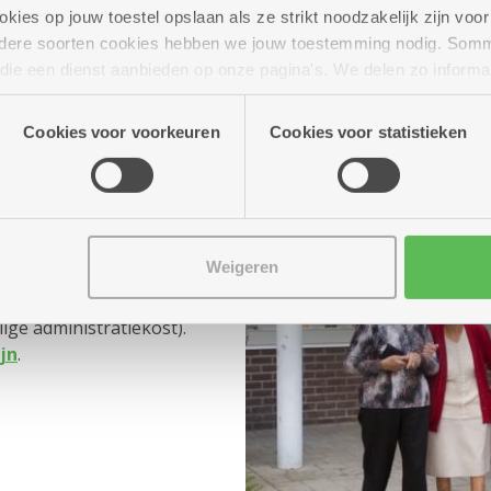
aanvraag.
ies op jouw toestel opslaan als ze strikt noodzakelijk zijn voor 
andere soorten cookies hebben we jouw toestemming nodig. Som
n die een dienst aanbieden op onze pagina's. We delen zo informa
n onze site voor social media, advertenties en analyse. Deze p
atie die je aan hen verstrekte.
Cookies voor voorkeuren
Cookies voor statistieken
lig tarief
Weigeren
nemen, kost een
ge administratiekost).
ijn
.