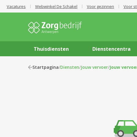
Vacatures
Webwinkel De Schakel
Voor gezinnen
Voor s
Thuisdiensten
Dienstencentra
Startpagina
/
Diensten
/
Jouw vervoer
/
Jouw vervoe