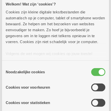
Welkom! Wat zijn ‘cookies’?
Bezoekers konden de sfeer op
het binnenplein opsnuiven vanuit een
Cookies zijn kleine digitale tekstbestanden die
heuse standstoel. Voor het jonge volkje was
automatisch op je computer, tablet of smartphone worden
er suikerspin.
bewaard. Ze helpen om het bezoeken van websites
In totaal kwamen er meer dan 250
eenvoudiger te maken. Zo hoef je bijvoorbeeld je
bezoekers langs tijdens dit openingsfeest.
gegevens om in te loggen niet telkens opnieuw in te
voeren. Cookies zijn niet schadelijk voor je computer.
Meer dan 70 geïnteresseerden kregen
een rondleiding in een flat
Volgens de wet mogen wij cookies op jouw toestel
opslaan als ze strikt noodzakelijk zijn voor het gebruik
van de site, dat kan je niet weigeren. Voor andere soorten
Toestemmingsselectie
cookies hebben we jouw toestemming nodig. Sommige
Noodzakelijke cookies
cookies worden geplaatst door derde partijen die een
dienst aanbieden op onze pagina's. We delen zo
Cookies voor voorkeuren
informatie over jouw (geanonimiseerd) gebruik van onze
site voor social media, advertenties en analyse. Deze
partners kunnen deze gegevens combineren met andere
Cookies voor statistieken
informatie die je aan hen verstrekte.