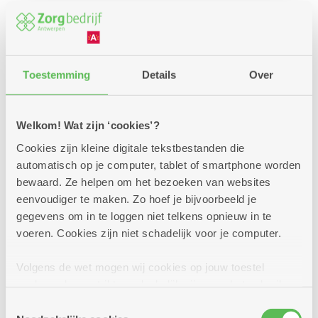
Toestemming
Details
Over
Welkom! Wat zijn ‘cookies’?
Cookies zijn kleine digitale tekstbestanden die
automatisch op je computer, tablet of smartphone worden
bewaard. Ze helpen om het bezoeken van websites
eenvoudiger te maken. Zo hoef je bijvoorbeeld je
gegevens om in te loggen niet telkens opnieuw in te
Een premie of andere
voeren. Cookies zijn niet schadelijk voor je computer.
financiële steun?
Volgens de wet mogen wij cookies op jouw toestel
Voor jouw verplaatsingen met de auto, een bus,
opslaan als ze strikt noodzakelijk zijn voor het gebruik
de trein zijn er enkele voordelige oplossingen.
van de site, dat kan je niet weigeren. Voor andere soorten
Toestemmingsselectie
Interesse of vragen? We helpen je graag bij jouw
cookies hebben we jouw toestemming nodig. Sommige