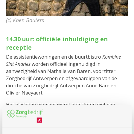
(c) Koen Bauters
14.30 uur: officiële inhuldiging en
receptie
De assistentiewoningen en de buurtbistro
Kombine
Sint Andries
worden officieel ingehuldigd in
aanwezigheid van Nathalie van Baren, voorzitter
Zorgbedrijf Antwerpen en afgevaardigden van de
directie van Zorgbedrijf Antwerpen Anne Baré en
Olivier Naeyaert.
Het plechtige moment wordt afgesloten met een
receptie en feestgebak. De taart wordt aangesneden
door de voorzitter. Er is een gratis stuk taart met
cava/mocktail voor iedereen.