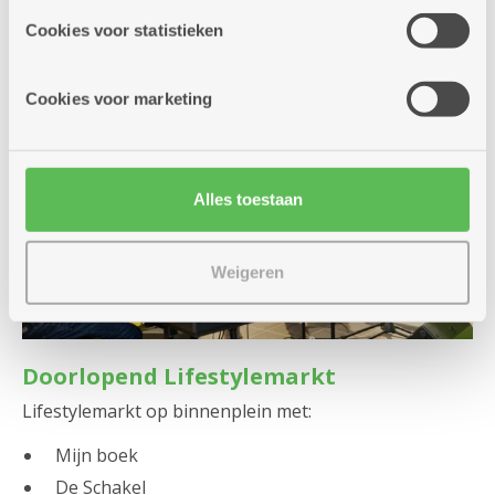
partners kunnen deze gegevens combineren met andere
Cookies voor statistieken
informatie die je aan hen verstrekte.
Cookies voor marketing
Alles toestaan
Weigeren
Doorlopend Lifestylemarkt
Lifestylemarkt op binnenplein met:
Mijn boek
De Schakel