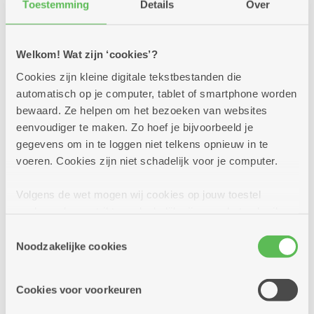
Toestemming
Details
Over
Welkom! Wat zijn ‘cookies’?
Cookies zijn kleine digitale tekstbestanden die
automatisch op je computer, tablet of smartphone worden
bewaard. Ze helpen om het bezoeken van websites
eenvoudiger te maken. Zo hoef je bijvoorbeeld je
gegevens om in te loggen niet telkens opnieuw in te
voeren. Cookies zijn niet schadelijk voor je computer.
Volgens de wet mogen wij cookies op jouw toestel
opslaan als ze strikt noodzakelijk zijn voor het gebruik
15.30 - 16.30 uur: Sint Andries zingt met
van de site, dat kan je niet weigeren. Voor andere soorten
Toestemmingsselectie
cookies hebben we jouw toestemming nodig. Sommige
Steven de Lelie
Noodzakelijke cookies
cookies worden geplaatst door derde partijen die een
Begeleid door zijn muzikanten met viool en piano
dienst aanbieden op onze pagina's. We delen zo
trekt Steven de Lelie de registers open met een vrolijk
Cookies voor voorkeuren
informatie over jouw (geanonimiseerd) gebruik van onze
repertoire. Zing met ons mee!
site voor social media, advertenties en analyse. Deze