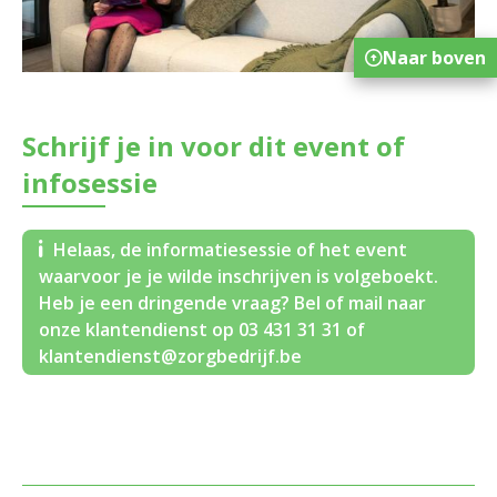
Naar boven
Schrijf je in voor dit event of
infosessie
Helaas, de informatiesessie of het event
waarvoor je je wilde inschrijven is volgeboekt.
Heb je een dringende vraag? Bel of mail naar
onze klantendienst op 03 431 31 31 of
klantendienst@zorgbedrijf.be