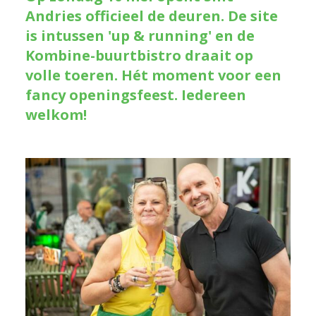
Andries officieel de deuren. De site
is intussen 'up & running' en de
Kombine-buurtbistro draait op
volle toeren. Hét moment voor een
fancy openingsfeest. Iedereen
welkom!