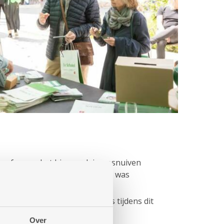
 sfeer op het binnenplein opsnuiven
ndstoel. Voor het jonge volkje was
meer dan 250 bezoekers langs tijdens dit
Over