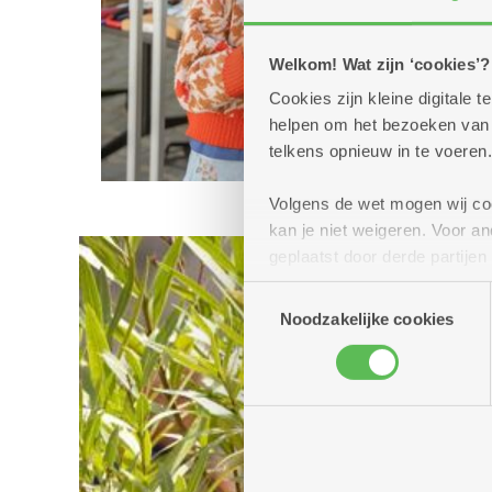
Welkom! Wat zijn ‘cookies’?
Cookies zijn kleine digitale
helpen om het bezoeken van w
telkens opnieuw in te voeren.
Volgens de wet mogen wij cook
kan je niet weigeren. Voor 
geplaatst door derde partije
(geanonimiseerd) gebruik va
Toestemmingsselectie
combineren met andere inform
Noodzakelijke cookies