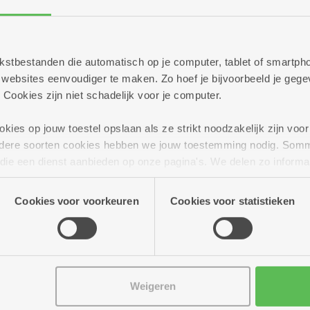
Meer dan 70 geïnter
flat
 tekstbestanden die automatisch op je computer, tablet of smart
ebsites eenvoudiger te maken. Zo hoef je bijvoorbeeld je gegev
 Cookies zijn niet schadelijk voor je computer.
ies op jouw toestel opslaan als ze strikt noodzakelijk zijn voor 
andere soorten cookies hebben we jouw toestemming nodig. Som
n die een dienst aanbieden op onze pagina's. We delen zo informa
n onze site voor social media, advertenties en analyse. Deze p
atie die je aan hen verstrekte.
Cookies voor voorkeuren
Cookies voor statistieken
Weigeren