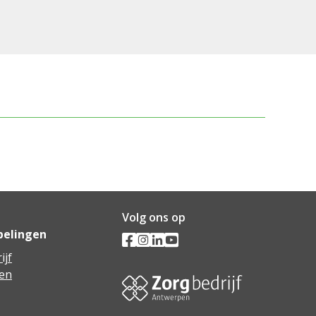
Volg ons op
pelingen
ijf
en