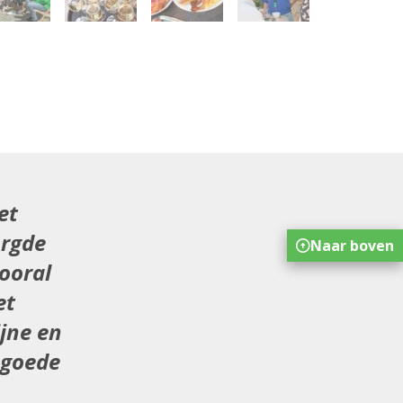
et
orgde
Naar boven
ooral
et
jne en
 goede