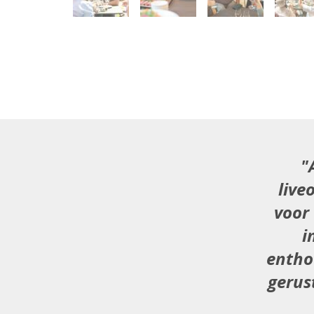
live
voor
i
entho
gerus