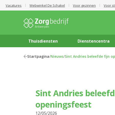
Vacatures
Webwinkel De Schakel
Voor gezinnen
Voor s
Thuisdiensten
Dienstencentra
Startpagina
/
Nieuws
/
Sint Andries beleefde fijn o
Sint Andries beleefd
openingsfeest
12/05/2026