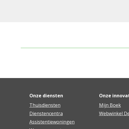
Onze diensten
Onze innova
Thuisdiensten
Mijn Boek
Dienstencentra
Webwinkel De
Assistentiewoningen