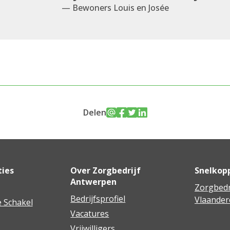
— Bewoners Louis en Josée
Delen
ties
Over Zorgbedrijf
Snelkop
Antwerpen
Zorgbedr
Bedrijfsprofiel
Vlaander
 Schakel
Vacatures
Vrijwilligers