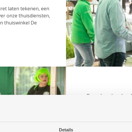
tret laten tekenen, een
er onze thuisdiensten,
an thuiswinkel De
Bezoekers konden de
vanuit een heuse sta
er suikerspin.
In totaal kwamen er 
openingsfeest.
Details