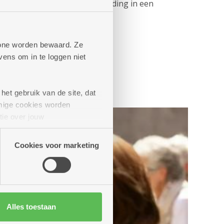
esseerden kregen een rondleiding in een
phone worden bewaard. Ze
ens om in te loggen niet
het gebruik van de site, dat
mige cookies worden
tie over jouw
artners kunnen deze gegevens
Cookies voor marketing
Alles toestaan