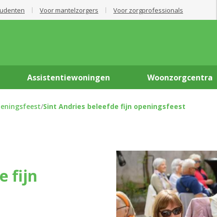
tudenten
Voor mantelzorgers
Voor zorgprofessionals
Assistentiewoningen
Woonzorgcentra
peningsfeest
/
Sint Andries beleefde fijn openingsfeest
e fijn